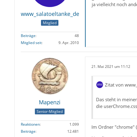
ja vielleicht noch an
www_salatoeltanke_de
Mitglied
Beiträge
48
Mitglied seit
9. Apr. 2010
}
21. Mai 2021 um 11:12
Zitat von www_
Das steht in meine
Mapenzi
die userChrome.css
Senior-Mitglied
Reaktionen
1.099
Im Ordner "chrome" (kl
Beiträge
12.481