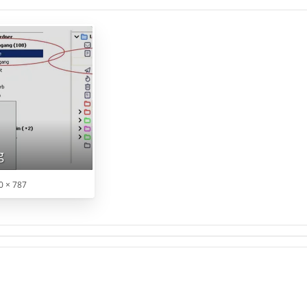
g
0 × 787