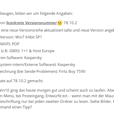
beugen, bitten wir um folgende Angaben:
on (
konkrete Versionsnummer
78.10.2
eine neue Versionsreihe aktualisiert (alte und neue Version angeb
Version: Win7 64bit SP1
 IMAP): POP
 (z.B. GMX): 1+1 & Host Europe
iren-Software: Kaspersky
ssystem-intern/Externe Software): Kaspersky
eichnung (bei Sende-Problemen): Firitz Boy 7590
ate auf 78.10.2 gemacht.
Win10 ging das heute morgen gut und scheint auch zu laufen. Abe
 im Menü, bei Posteingang, Entwürfe ect. - wenn man mit der Mau
schriftung nur bei jeden zweiten Ordner zu lesen. Siehe Bilder.
jemand einen Tipp?