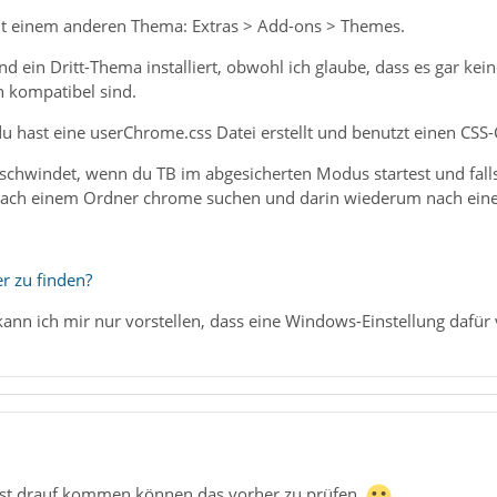
it einem anderen Thema: Extras > Add-ons > Themes.
gend ein Dritt-Thema installiert, obwohl ich glaube, dass es gar k
 kompatibel sind.
u hast eine userChrome.css Datei erstellt und benutzt einen CSS-C
schwindet, wenn du TB im abgesicherten Modus startest und falls ke
nach einem Ordner chrome suchen und darin wiederum nach eine
er zu finden?
 kann ich mir nur vorstellen, dass eine Windows-Einstellung dafür v
bst drauf kommen können das vorher zu prüfen.