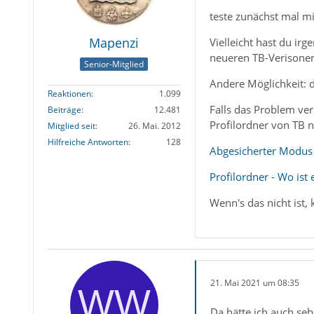
teste zunächst mal m
Mapenzi
Vielleicht hast du ir
neueren TB-Verisonen
Senior-Mitglied
Andere Möglichkeit: d
Reaktionen
1.099
Falls das Problem ver
Beiträge
12.481
Profilordner von TB 
Mitglied seit
26. Mai. 2012
Hilfreiche Antworten
128
Abgesicherter Modus
Profilordner - Wo ist 
Wenn's das nicht ist,
21. Mai 2021 um 08:35
Da hätte ich auch se