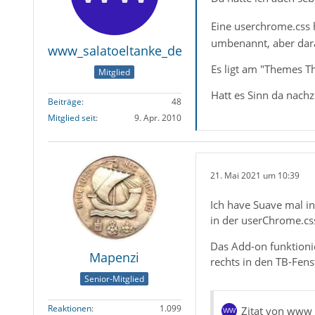
Eine userchrome.css 
umbenannt, aber daran
www_salatoeltanke_de
Es ligt am "Themes Th
Mitglied
Hatt es Sinn da nachz
Beiträge
48
Mitglied seit
9. Apr. 2010
21. Mai 2021 um 10:39
Ich have Suave mal in
in der userChrome.css 
Das Add-on funktionie
Mapenzi
rechts in den TB-Fens
Senior-Mitglied
Reaktionen
1.099
Zitat von www_