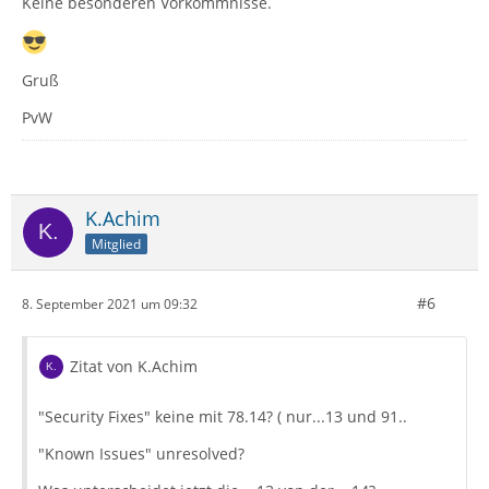
Keine besonderen Vorkommnisse.
Gruß
PvW
K.Achim
Mitglied
#6
8. September 2021 um 09:32
Zitat von K.Achim
"Security Fixes" keine mit 78.14? ( nur...13 und 91..
"Known Issues" unresolved?