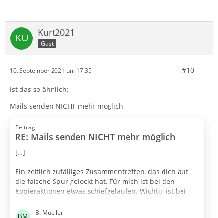
Kurt2021
Gast
#10
10. September 2021 um 17:35
Ist das so ähnlich:
Mails senden NICHT mehr möglich
Beitrag
RE: Mails senden NICHT mehr möglich
[…]
Ein zeitlich zufälliges Zusammentreffen, das dich auf
die falsche Spur gelockt hat. Für mich ist bei den
Kopieraktionen etwas schiefgelaufen. Wichtig ist bei
solchen Aktionen immer, TB
vorher
zu beenden, da TB
zum Schluß noch in einzelne Dateien schreibt. Das
B. Mueller