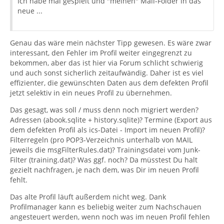
Ich habe mal gespielt und "meinen" Mail-Folder in das
neue ...
Genau das wäre mein nächster Tipp gewesen. Es wäre zwar
interessant, den Fehler im Profil weiter eingegrenzt zu
bekommen, aber das ist hier via Forum schlicht schwierig
und auch sonst sicherlich zeitaufwändig. Daher ist es viel
effizienter, die gewünschten Daten aus dem defekten Profil
jetzt selektiv in ein neues Profil zu übernehmen.
Das gesagt, was soll / muss denn noch migriert werden?
Adressen (abook.sqlite + history.sqlite)? Termine (Export aus
dem defekten Profil als ics-Datei - Import im neuen Profil)?
Filterregeln (pro POP3-Verzeichnis unterhalb von MAIL
jeweils die msgFilterRules.dat)? Trainingsdatei vom Junk-
Filter (training.dat)? Was ggf. noch? Da müsstest Du halt
gezielt nachfragen, je nach dem, was Dir im neuen Profil
fehlt.
Das alte Profil läuft außerdem nicht weg. Dank
Profilmanager kann es beliebig weiter zum Nachschauen
angesteuert werden, wenn noch was im neuen Profil fehlen