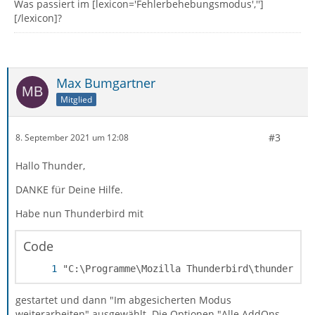
Was passiert im [lexicon='Fehlerbehebungsmodus','']
[/lexicon]?
Max Bumgartner
Mitglied
#3
8. September 2021 um 12:08
Hallo Thunder,
DANKE für Deine Hilfe.
Habe nun Thunderbird mit
Code
"C:\Programme\Mozilla Thunderbird\thunderbir
gestartet und dann "Im abgesicherten Modus
weiterarbeiten" ausgewählt. Die Optionen "Alle AddOns