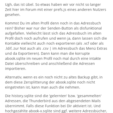
Ugh, das ist übel. So etwas haben wir vor nicht so langer
suche, erhalte ich
Zeit hier im Forum mit einer prefs.js eines anderen Nutzers
gesehen.
abook.mab
Kommst Du im alten Profil denn noch in das Adressbuch
rein? Bisher war nur der Senden-Button als disfunktional
abook.mab.bak
aufgefallen. Vielleicht lässt sich das Adressbuch im alten
Profil doch noch aufrufen und wenn ja, dann lassen sich die
abook.sqlite
Kontakte vielleicht auch noch exportieren (als .vcf oder als
.ldif, zur Not auch als .csv | im Adressbuch das Menü Extras
abook.v2-1.sqlite
und da Exportieren). Dann kann man die korrupte
abook.sqlite im neuen Profil noch mal durch eine intakte
Datei überschreiben und anschließend die Adressen
...
importieren.
Alternativ, wenn es ein noch nicht zu altes Backup gibt, in
abook.v2-4027.sqlite
dem diese Zersplitterung der abook.sqlite noch nicht
eingetreten ist, kann man auch die nehmen.
abook.v2-4028.sqlite
Die history.sqlite sind die 'gelernten' bzw. 'gesammelten'
Adressen, die Thunderbird aus den abgesendeten Mails
übernimmt. Falls diese Funktion bei Dir aktiviert ist. Und
hochgezählte abook-x.sqlite sind ggf. weitere Adressbücher,