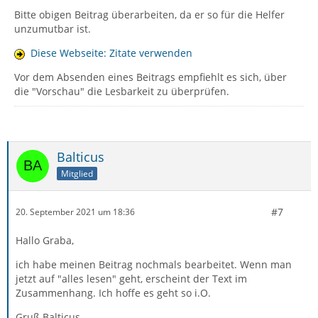
>>> Ich habe ein Konto noch im Posteingang über den
Bitte obigen Beitrag überarbeiten, da er so für die Helfer
POP-Server laufen. Dort hat die Archivierung über das
unzumutbar ist.
AddOn geklappt. Nur ist mir dieses Konto nicht so
wichtig.
Diese Webseite: Zitate verwenden
Vor dem Absenden eines Beitrags empfiehlt es sich, über
Dein genutztes AddOn "AutoarchiveReloaded" ist mir
die "Vorschau" die Lesbarkeit zu überprüfen.
leider unbekannt und ich kann dir auch keine andere
Empfehlung zum Thema Archivierung geben, da ich
solch eine Funktion nicht verwende.
Balticus
>>> O.K. Du hast eine völlig andere Infrastruktur als
ich. Aber eine ordentliche Archivierung sollte doch
Mitglied
auch ausschließlich mit meinem Notebook auf der TB-
Seite funktionieren.
#7
20. September 2021 um 18:36
U.U. sind deine vermissten Mails ja nicht weg, sondern
Hallo Graba,
du hast nur am falschen Ort gesucht ...
ich habe meinen Beitrag nochmals bearbeitet. Wenn man
jetzt auf "alles lesen" geht, erscheint der Text im
>>> Beim Pop-Server hat das Programm für jedes Jahr
Zusammenhang. Ich hoffe es geht so i.O.
ein Archivjahr angelegt, aber bei den Konten die über
den IMAP laufen hat das nicht funktioniert.
Gruß Balticus