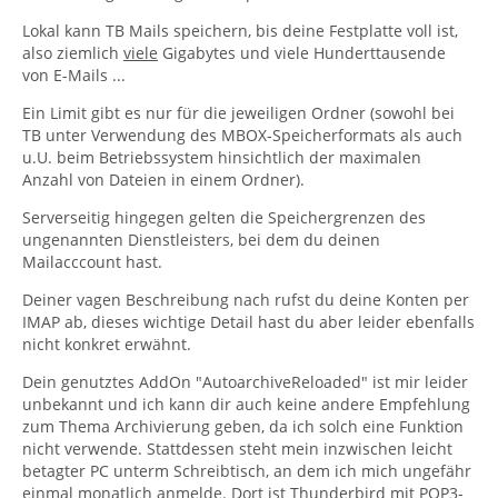
Lokal kann TB Mails speichern, bis deine Festplatte voll ist,
also ziemlich
viele
Gigabytes und viele Hunderttausende
von E-Mails ...
Ein Limit gibt es nur für die jeweiligen Ordner (sowohl bei
TB unter Verwendung des MBOX-Speicherformats als auch
u.U. beim Betriebssystem hinsichtlich der maximalen
Anzahl von Dateien in einem Ordner).
Serverseitig hingegen gelten die Speichergrenzen des
ungenannten Dienstleisters, bei dem du deinen
Mailacccount hast.
Deiner vagen Beschreibung nach rufst du deine Konten per
IMAP ab, dieses wichtige Detail hast du aber leider ebenfalls
nicht konkret erwähnt.
Dein genutztes AddOn "AutoarchiveReloaded" ist mir leider
unbekannt und ich kann dir auch keine andere Empfehlung
zum Thema Archivierung geben, da ich solch eine Funktion
nicht verwende. Stattdessen steht mein inzwischen leicht
betagter PC unterm Schreibtisch, an dem ich mich ungefähr
einmal monatlich anmelde. Dort ist Thunderbird mit POP3-