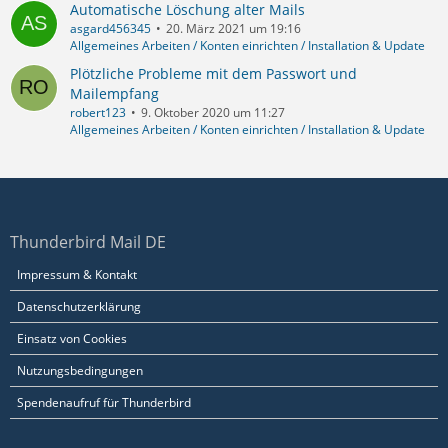
Automatische Löschung alter Mails
asgard456345
20. März 2021 um 19:16
Allgemeines Arbeiten / Konten einrichten / Installation & Update
Plötzliche Probleme mit dem Passwort und
Mailempfang
robert123
9. Oktober 2020 um 11:27
Allgemeines Arbeiten / Konten einrichten / Installation & Update
Thunderbird Mail DE
Impressum & Kontakt
Datenschutzerklärung
Einsatz von Cookies
Nutzungsbedingungen
Spendenaufruf für Thunderbird