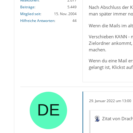
Reaktionen
2.077
Nach Abschluss der Ko
Beiträge
5.449
man später immer n
Mitglied seit
15. Nov. 2004
Hilfreiche Antworten
44
Wenn die Mails im alte
Verschieben KANN - m
Zielordner ankommt, i
machen.
Wenn du eine Mail ers
gelangt ist, Klickst 
29. Januar 2022 um 13:00
Zitat von Drac