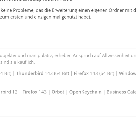
keine Probleme, das die Erweiterung einen eigenen Ordner mit de
T zum ersten und einzigen mal genutzt habe).
subjektiv und manipulativ, erheben Anspruch auf Allwissenheit 
ind sie käuflich.
 Bit) |
Thunderbird
143 (64 Bit) |
Firefox
143 (64 Bit) |
Window
rbird
12 |
Firefox
143 |
Orbot
|
OpenKeychain | Business Cal