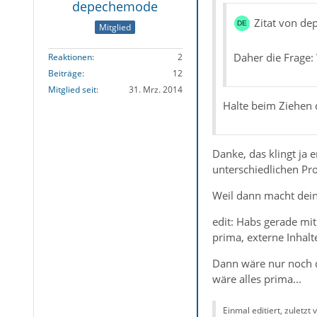
depechemode
Zitat von d
Mitglied
Daher die Frage:
Reaktionen
2
Beiträge
12
Mitglied seit
31. Mrz. 2014
Halte beim Ziehen d
Danke, das klingt ja 
unterschiedlichen Pro
Weil dann macht dein 
edit: Habs gerade mit
prima, externe Inhalt
Dann wäre nur noch di
wäre alles prima...
Einmal editiert, zuletzt