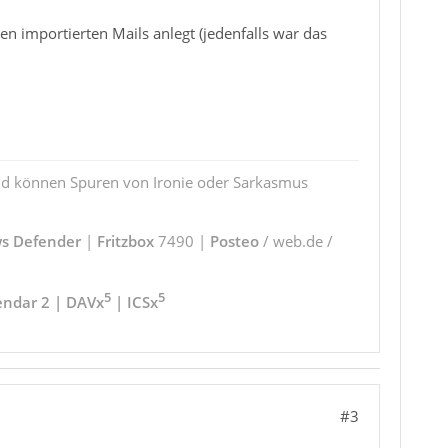
n importierten Mails anlegt (jedenfalls war das
und können Spuren von Ironie oder Sarkasmus
s Defender
|
Fritzbox
7490 |
Posteo
/ web.de /
5
5
endar 2 | DAVx
| ICSx
#3