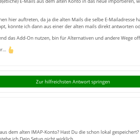
e(etliche) E-Mails aus dem alten Konto in das neue importieren,
en hier auftreten, da ja die alten Mails die selbe E-Mailadresse 
appt, könnte ich dann aus einer der alten mails direkt antworten 
end das Add-On nutzen, bin für Alternativen und andere Wege of
r...
Zur hilfreichsten Antwort springen
aus dem alten IMAP-Konto? Hast Du die schon lokal gespeichert? B
tehe ich Dein Setup nicht wirklich.