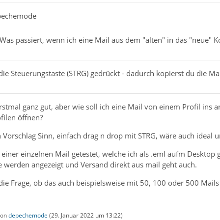
epechemode
 Was passiert, wenn ich eine Mail aus dem "alten" in das "neue" K
ie Steuerungstaste (STRG) gedrückt - dadurch kopierst du die Mail
erstmal ganz gut, aber wie soll ich eine Mail von einem Profil ins
filen öffnen?
Vorschlag Sinn, einfach drag n drop mit STRG, wäre auch ideal um
 einer einzelnen Mail getestet, welche ich als .eml aufm Desktop
e werden angezeigt und Versand direkt aus mail geht auch.
e Frage, ob das auch beispielsweise mit 50, 100 oder 500 Mails d
 von
depechemode
(
29. Januar 2022 um 13:22
)