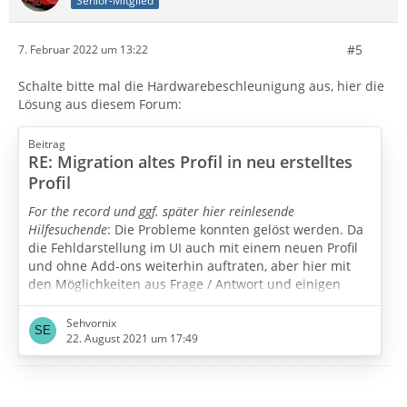
Senior-Mitglied
#5
7. Februar 2022 um 13:22
Schalte bitte mal die Hardwarebeschleunigung aus, hier die
Lösung aus diesem Forum:
Beitrag
RE: Migration altes Profil in neu erstelltes
Profil
For the record und ggf. später hier reinlesende
Hilfesuchende
: Die Probleme konnten gelöst werden. Da
die Fehldarstellung im UI auch mit einem neuen Profil
und ohne Add-ons weiterhin auftraten, aber hier mit
den Möglichkeiten aus Frage / Antwort und einigen
nachgereichten Aspekten zunehmend schwieriger
nachzuvollziehen war, hatte ich eine Fernwartung zur
Sehvornix
Sichtung angeboten.
22. August 2021 um 17:49
Die fehlerhafte Darstellung in der UI (breiter grauer
Rahmen beim Verfassen von Mails, grafische Fehler in