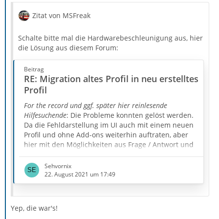
Zitat von MSFreak
Schalte bitte mal die Hardwarebeschleunigung aus, hier
die Lösung aus diesem Forum:
Beitrag
RE: Migration altes Profil in neu erstelltes
Profil
For the record und ggf. später hier reinlesende
Hilfesuchende
: Die Probleme konnten gelöst werden.
Da die Fehldarstellung im UI auch mit einem neuen
Profil und ohne Add-ons weiterhin auftraten, aber
hier mit den Möglichkeiten aus Frage / Antwort und
einigen nachgereichten Aspekten zunehmend
schwieriger nachzuvollziehen war, hatte ich eine
Sehvornix
Fernwartung zur Sichtung angeboten.
22. August 2021 um 17:49
Die fehlerhafte Darstellung in der UI (breiter grauer
Rahmen beim Verfassen von Mails, grafische Fehler
Yep, die war's!
in Dialogen) konnte…