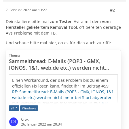
#2
7. Februar 2022 um 13:27
Deinstalliere bitte mal
zum Testen
Avira mit dem
vom
Hersteller geliefertem Removal-Tool
, oft bereiten derartige
AVs Probleme mit dem TB.
Und schaue bitte mal hier, ob es für dich auch zutrifft:
Thema
Sammelthread: E-Mails (POP3 - GMX,
IONOS, 1&1, web.de etc.) werden nicht
mehr bei Start abgerufen
Einen Workaround, der das Problem bis zu einem
offiziellen Fix lösen kann, findet ihr im Beitrag #59
RE: Sammelthread: E-Mails (POP3 - GMX, IONOS, 1&1,
web.de etc.) werden nicht mehr bei Start abgerufen
mit weiteren hilfreichen Informationen in #81
RE:
91.*
Windows
Sammelthread: E-Mails (POP3 - GMX, IONOS, 1&1,
web.de etc.) werden nicht mehr bei Start abgerufen
Crox
und #88
RE: Sammelthread: E-Mails (POP3 - GMX,
26. Januar 2022 um 20:34
IONOS, 1&1, web.de etc.) werden nicht mehr bei