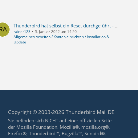
Thunderbird hat selbst ein Reset durchgeführt - E-Mails und Profil weg, nur noch Postausgangs-Server vorhanden
rainer123
5. Januar 2022 um 14:20
Allgemeines Arbeiten / Konten einrichten / Installation &
Update
Copyright © 2003-2026 Thunderbird Mail DE
Sie befinden sich NICHT auf einer offiziellen Seite
der Mozilla Foundation. Mozilla®, mozilla.org®,
Firefox®, Thunderbird™, Bugzilla™, Sunbird®,