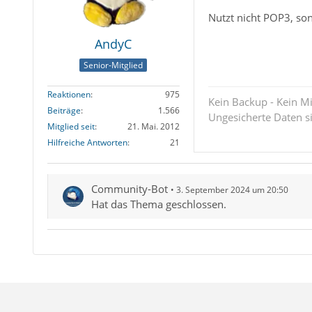
Nutzt nicht POP3, so
AndyC
Senior-Mitglied
Reaktionen
975
Kein Backup - Kein Mi
Beiträge
1.566
Ungesicherte Daten s
Mitglied seit
21. Mai. 2012
Hilfreiche Antworten
21
Community-Bot
3. September 2024 um 20:50
Hat das Thema geschlossen.