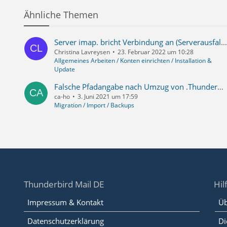
Ähnliche Themen
Server imap. bricht Verbindung an (Serverausfall oder Netzwerkproblem
Christina Lavreysen
23. Februar 2022 um 10:28
Allgemeines Arbeiten / Konten einrichten / Installation &
Update
Falsche Pfadangabe nach Umzug von .Thunderbird
ca-ho
3. Juni 2021 um 17:59
Migration / Import / Backups
Thunderbird Mail DE
Hil
Impressum & Kontakt
Üb
Datenschutzerklärung
Di