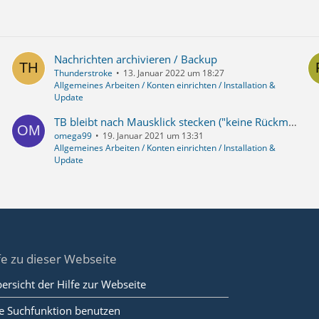
Nachrichten archivieren / Backup
Thunderstroke
13. Januar 2022 um 18:27
Allgemeines Arbeiten / Konten einrichten / Installation &
Update
TB bleibt nach Mausklick stecken ("keine Rückmeldung" + vergrauter Bildschirm) - trotz Neuinstallation
omega99
19. Januar 2021 um 13:31
Allgemeines Arbeiten / Konten einrichten / Installation &
Update
fe zu dieser Webseite
ersicht der Hilfe zur Webseite
e Suchfunktion benutzen