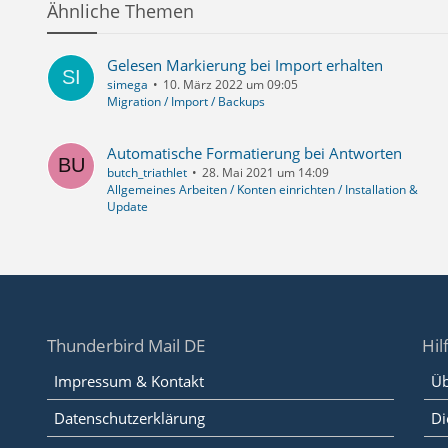
Ähnliche Themen
Gelesen Markierung bei Import erhalten
simega
10. März 2022 um 09:05
Migration / Import / Backups
Automatische Formatierung bei Antworten
butch_triathlet
28. Mai 2021 um 14:09
Allgemeines Arbeiten / Konten einrichten / Installation &
Update
Thunderbird Mail DE
Hil
Impressum & Kontakt
Üb
Datenschutzerklärung
Di