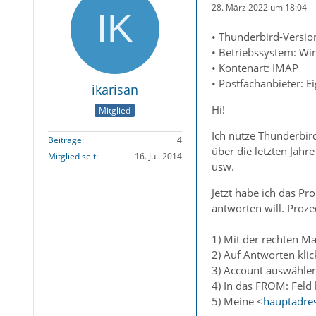
28. März 2022 um 18:04
• Thunderbird-Versio
• Betriebssystem: W
• Kontenart: IMAP
• Postfachanbieter: E
ikarisan
Hi!
Mitglied
Ich nutze Thunderbi
Beiträge
4
über die letzten Jahr
Mitglied seit
16. Jul. 2014
usw.
Jetzt habe ich das P
antworten will. Proze
1) Mit der rechten M
2) Auf Antworten kli
3) Account auswähle
4) In das FROM: Feld
5) Meine <
hauptadre