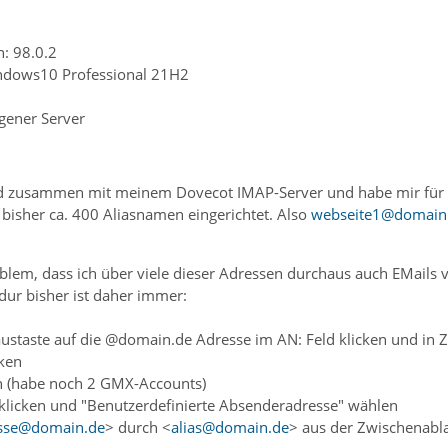
n: 98.0.2
indows10 Professional 21H2
igener Server
rd zusammen mit meinem Dovecot IMAP-Server und habe mir für 
e bisher ca. 400 Aliasnamen eingerichtet. Also
webseite1@domain
roblem, dass ich über viele dieser Adressen durchaus auch EMails
dur bisher ist daher immer:
austaste auf die @domain.de Adresse im AN: Feld klicken und in
cken
n (habe noch 2 GMX-Accounts)
 klicken und "Benutzerdefinierte Absenderadresse" wählen
sse@domain.de
> durch <
alias@domain.de
> aus der Zwischenabla