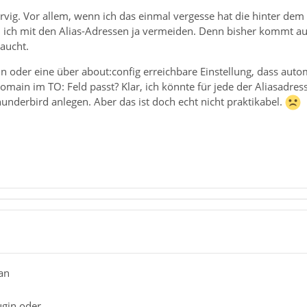
ervig. Vor allem, wenn ich das einmal vergesse hat die hinter de
l ich mit den Alias-Adressen ja vermeiden. Denn bisher kommt au
taucht.
gin oder eine über about:config erreichbare Einstellung, dass au
omain im TO: Feld passt? Klar, ich könnte für jede der Aliasadres
Thunderbird anlegen. Aber das ist doch echt nicht praktikabel.
san
ugin oder