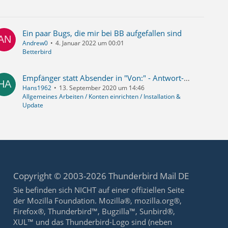
Ein paar Bugs, die mir bei BB aufgefallen sind
Andrew0
4. Januar 2022 um 00:01
Betterbird
Empfänger statt Absender in "Von:" - Antwort-Mail geht immer an mich selbst anstatt zum Absender
Hans1962
13. September 2020 um 14:46
Allgemeines Arbeiten / Konten einrichten / Installation &
Update
Copyright © 2003-2026 Thunderbird Mail DE
Sie befinden sich NICHT auf einer offiziellen Seite
der Mozilla Foundation. Mozilla®, mozilla.org®,
Firefox®, Thunderbird™, Bugzilla™, Sunbird®,
XUL™ und das Thunderbird-Logo sind (neben