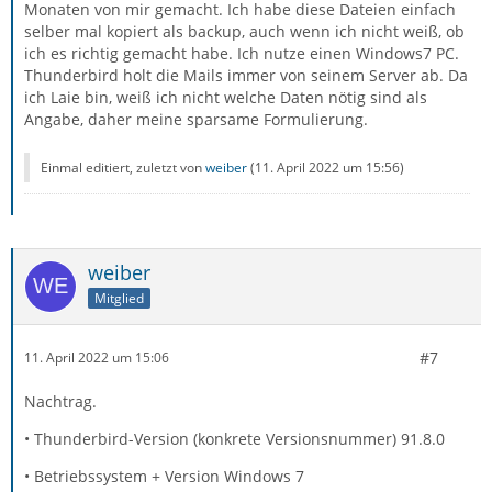
Monaten von mir gemacht. Ich habe diese Dateien einfach
Mails per POP3 oder per IMAP ab. Wie lange ist deine
selber mal kopiert als backup, auch wenn ich nicht weiß, ob
letzte Datensicherung her? Hast du bereits (per
ich es richtig gemacht habe. Ich nutze einen Windows7 PC.
Browser/Webinterface) auf dem Server des Anbieters
Thunderbird holt die Mails immer von seinem Server ab. Da
nachgesehen? Sind die Mails dort noch da oder auch
ich Laie bin, weiß ich nicht welche Daten nötig sind als
weg/leer? Mit welchen weiteren Clients greifst du auf
Angabe, daher meine sparsame Formulierung.
das betroffene Postfach zu? .... usw. usw. usw.
Fragen über Fragen und ich habe nur angefangen ......
wir sitzen nicht vor deinem Bildschirm und können uns
Einmal editiert, zuletzt von
weiber
(
11. April 2022 um 15:56
)
die relevanten Informationen nicht selber ziehen, du
musst also liefern.
MfG
weiber
Mitglied
Drachen
#7
11. April 2022 um 15:06
Nachtrag.
• Thunderbird-Version (konkrete Versionsnummer) 91.8.0
• Betriebssystem + Version Windows 7