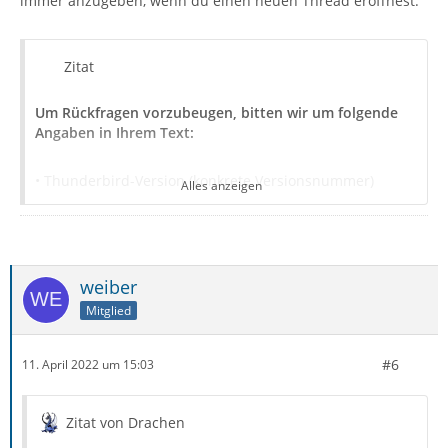
immer anzugeben, wenn du einen neuen Thread eröffnest.
Zitat
Um Rückfragen vorzubeugen, bitten wir um folgende
Angaben in Ihrem Text:
• Thunderbird-Version (konkrete Versionsnummer)
Alles anzeigen
• Betriebssystem + Version
• Kontenart (POP / IMAP)
weiber
Mitglied
• Postfachanbieter (z.B. GMX)
#6
11. April 2022 um 15:03
• Eingesetzte Antivirensoftware
• Firewall (Betriebssystem-intern/Externe Software)
Zitat von Drachen