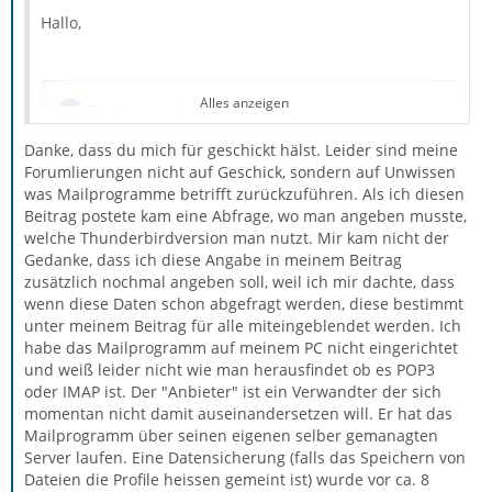
• Router-Modellbezeichnung (bei Sende-Problemen)
Hallo,
Alles anzeigen
Zitat von weiber
Danke, dass du mich für geschickt hälst. Leider sind meine
Kann ich die alten Emails irgendwie
Forumlierungen nicht auf Geschick, sondern auf Unwissen
wiederbekommen?
was Mailprogramme betrifft zurückzuführen. Als ich diesen
Beitrag postete kam eine Abfrage, wo man angeben musste,
welche Thunderbirdversion man nutzt. Mir kam nicht der
Gedanke, dass ich diese Angabe in meinem Beitrag
Nein. Ja. Vielleicht. Eventuell.
Kommt drauf an.
Meine
zusätzlich nochmal angeben soll, weil ich mir dachte, dass
Glaskugel ist leider kaputt.
wenn diese Daten schon abgefragt werden, diese bestimmt
unter meinem Beitrag für alle miteingeblendet werden. Ich
Es geht vermutlich (?!) um Thunderbird als
habe das Mailprogramm auf meinem PC nicht eingerichtet
Mailprogramm, denn sonst hättest du die Frage wohl
und weiß leider nicht wie man herausfindet ob es POP3
nicht im Thunderbird-Anwenderforum gestellt. Leider
oder IMAP ist. Der "Anbieter" ist ein Verwandter der sich
hast du es geschickt vermieden, auch nur die geringste
momentan nicht damit auseinandersetzen will. Er hat das
Information über dein System mitzuteilen,
Mailprogramm über seinen eigenen selber gemanagten
beispielsweise:
Server laufen. Eine Datensicherung (falls das Speichern von
Dateien die Profile heissen gemeint ist) wurde vor ca. 8
Was ging diesem "plötzlich" voraus? Rufst du deine