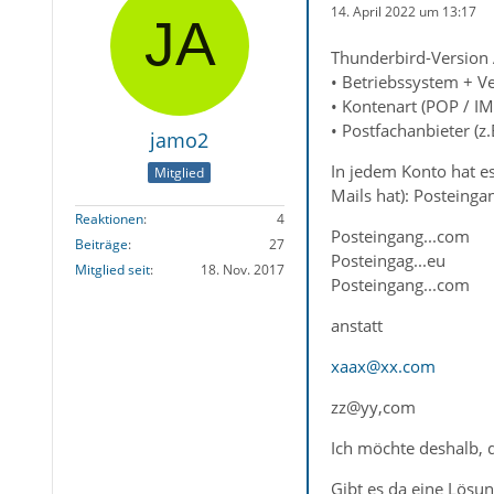
14. April 2022 um 13:17
Thunderbird-Version 
• Betriebssystem + Ve
• Kontenart (POP / 
• Postfachanbieter (z
jamo2
In jedem Konto hat es
Mitglied
Mails hat): Posteingan
Reaktionen
4
Posteingang...com
Beiträge
27
Posteingag...eu
Mitglied seit
18. Nov. 2017
Posteingang...com
anstatt
xaax@xx.com
zz@yy,com
Ich möchte deshalb, d
Gibt es da eine Lösun