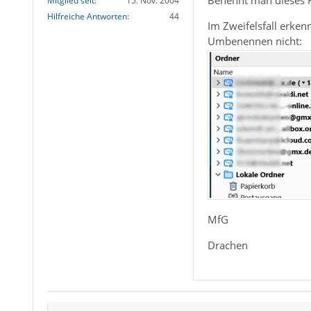
Benennt man dieses K
Mitglied seit
15. Nov. 2004
Hilfreiche Antworten
44
Im Zweifelsfall erke
Umbenennen nicht:
MfG
Drachen