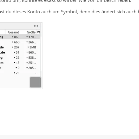
onto um, könnte es exakt so wirken wie von dir beschrieben.
nnst du dieses Konto auch am Symbol, denn dies ändert sich auch