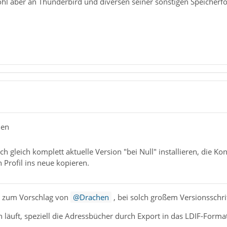
hl aber an Thunderbird und diversen seiner sonstigen Speicherfo
hen
ach gleich komplett aktuelle Version "bei Null" installieren, die K
 Profil ins neue kopieren.
 zum Vorschlag von
Drachen
, bei solch großem Versionsschrit
 läuft, speziell die Adressbücher durch Export in das LDIF-Form