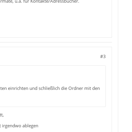
rmate, u.a. für Kontakte/Adressbücher.
#3
onten einrichten und schließlich die Ordner mit den
t,
at irgendwo ablegen