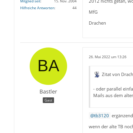
2012 nichts getan, wo
Mitglied seit
15. Nov. 2004
Hilfreiche Antworten
44
MfG
Drachen
26. Mai 2022 um 13:26
Zitat von Drac
- oder parallel einf
Bastler
Mails aus dem alten
Gast
tb3120
ergänzend
wenn der alte TB noch