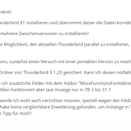
nkret:
hunderbird 91 installieren und übernimmt dieser die Daten korrek
l, mehrere Zwischenversionen zu installieren?
ne Möglichkeit, den aktuellen Thunderbird parallel zu installieren
Sinn, zunächst einen Versuch mit einer portablen Version zu mac
-Ordner von Thunderbird 3.1.20 gesichert. Kann ich diesen notfall
 ich zusätzliche Felder mit dem Addon "MoreFunctionsForAddres
n funktioniert aber laut Anzeige nur in TB 3 bis 31.1
werde ich wohl auch verzichten müssen, speziell wegen des Addo
h habe keine vergleichbare Erweiterung gefunden, um Anhänge in
n Tipp für mich?