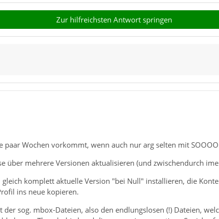
Zur hilfreichsten Antwort springen
le paar Wochen vorkommt, wenn auch nur arg selten mit SOOOO ve
se über mehrere Versionen aktualisieren (und zwischendurch imem
h gleich komplett aktuelle Version "bei Null" installieren, die Kon
rofil ins neue kopieren.
er sog. mbox-Dateien, also den endlungslosen (!) Dateien, welche 