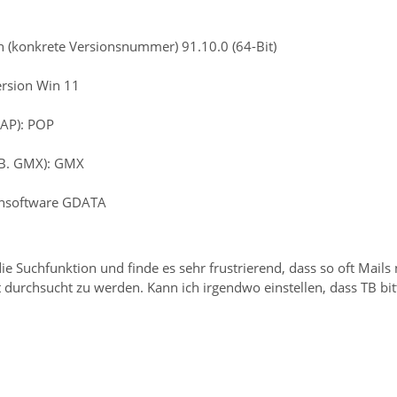
n (konkrete Versionsnummer) 91.10.0 (64-Bit)
ersion Win 11
MAP): POP
z.B. GMX): GMX
rensoftware GDATA
die Suchfunktion und finde es sehr frustrierend, dass so oft Mail
 durchsucht zu werden. Kann ich irgendwo einstellen, dass TB bit