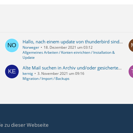
Hallo, nach einem update von thunderbird sind die texte in allen ordnern verschwunden??? in thunderbird fehlt bei einem ordner die spalte betreff sonst alles o.k..
Norweger
18. Dezember 2021 um 03:12
Allgemeines Arbeiten / Konten einrichten / Installation &
Update
Alte Mail suchen in Archiv und/oder gesichertem Profil
kernig
3. November 2021 um 09:16
Migration / Import / Backups
fe zu dieser Webseite