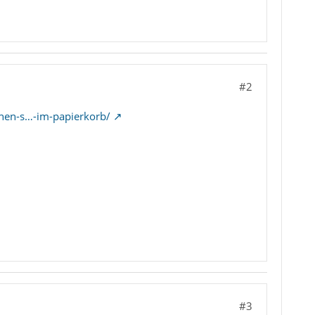
#2
hen-s…-im-papierkorb/
#3