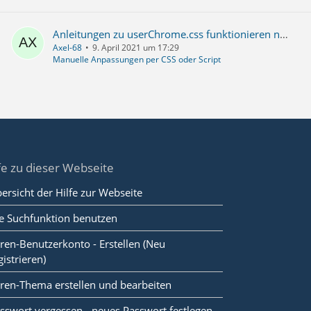
Anleitungen zu userChrome.css funktionieren nicht
Axel-68
9. April 2021 um 17:29
Manuelle Anpassungen per CSS oder Script
fe zu dieser Webseite
ersicht der Hilfe zur Webseite
e Suchfunktion benutzen
ren-Benutzerkonto - Erstellen (Neu
gistrieren)
ren-Thema erstellen und bearbeiten
sswort vergessen - neues Passwort festlegen