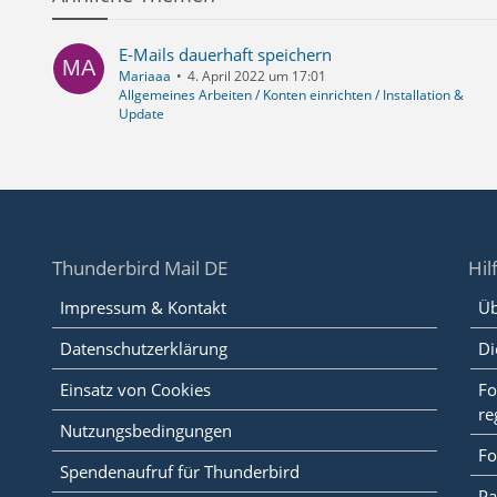
E-Mails dauerhaft speichern
Mariaaa
4. April 2022 um 17:01
Allgemeines Arbeiten / Konten einrichten / Installation &
Update
Thunderbird Mail DE
Hil
Impressum & Kontakt
Üb
Datenschutzerklärung
Di
Einsatz von Cookies
Fo
re
Nutzungsbedingungen
Fo
Spendenaufruf für Thunderbird
Pa