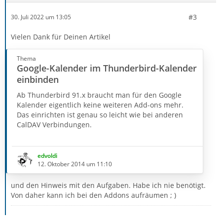
#3
30. Juli 2022 um 13:05
Vielen Dank für Deinen Artikel
Thema
Google-Kalender im Thunderbird-Kalender
einbinden
Ab Thunderbird 91.x braucht man für den Google
Kalender eigentlich keine weiteren Add-ons mehr.
Das einrichten ist genau so leicht wie bei anderen
CalDAV Verbindungen.
Einfach seine Google-Mail Adresse eingeben und
dann auf Kalender suchen klicken.
edvoldi
12. Oktober 2014 um 11:10
Jetzt kann man aus allen Kalendern, die man in
Google eingerichtet hat auswählen.
und den Hinweis mit den Aufgaben. Habe ich nie benötigt.
Von daher kann ich bei den Addons aufräumen ; )
Wenn ein neue Google Mail Adresse in Thunderbird
eingerichtet wird, kann man sofort beim einrichten