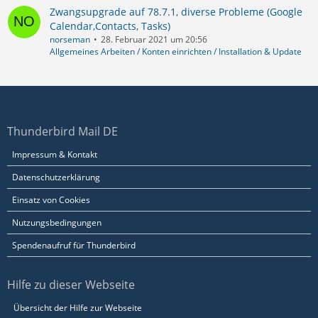
Zwangsupgrade auf 78.7.1, diverse Probleme (Google
Calendar,Contacts, Tasks)
norseman
28. Februar 2021 um 20:56
Allgemeines Arbeiten / Konten einrichten / Installation & Update
Thunderbird Mail DE
Impressum & Kontakt
Datenschutzerklärung
Einsatz von Cookies
Nutzungsbedingungen
Spendenaufruf für Thunderbird
Hilfe zu dieser Webseite
Übersicht der Hilfe zur Webseite