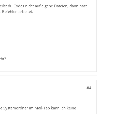
5JFvPn7GetLGjPWnXuXml/PuXS+/GXTuM1TyvIghfL5
ilst du Codes nicht auf eigene Dateien, dann hast
vR53SToF88cHqTJBw8qXBIc1Zkxvfloazw+elC7luik
-Befehlen arbeitet.
ETwXwHMeusuhuww+PaLxuOWZKhPGBjqMC4/1e4pe8PI
wGelzphIv1lQGgRnx8OZcQMUj4FLYTgKDjokSZUJCnD
FOduoXBnJgUWIwWWDAp3mSiyZGFNT8McEZ36o4Jhjem
2E1BHXZTUId/rilrouuWcVJjqWGU6XSYRgy2cDhKE3b
HWMDpBBJsyVN8deZh+r+GtmSwiVFSMr8lzhEkkmSQxL
cht?
SUhEUgAAABAAAAAQCAYAAAAf8/9hAAACn0lEQVQ4jY2
hlImK87Rlmh1OtWcDubgmK8kriwfs5+LyMnHeLbfxfu
5JFvPn7GetLGjPWnXuXml/PuXS+/GXTuM1TyvIghfL5
vR53SToF88cHqTJBw8qXBIc1Zkxvfloazw+elC7luik
ETwXwHMeusuhuww+PaLxuOWZKhPGBjqMC4/1e4pe8PI
#4
wGelzphIv1lQGgRnx8OZcQMUj4FLYTgKDjokSZUJCnD
FOduoXBnJgUWIwWWDAp3mSiyZGFNT8McEZ36o4Jhjem
2E1BHXZTUId/rilrouuWcVJjqWGU6XSYRgy2cDhKE3b
HWMDpBBJsyVN8deZh+r+GtmSwiVFSMr8lzhEkkmSQxL
ie Systemordner im Mail-Tab kann ich keine