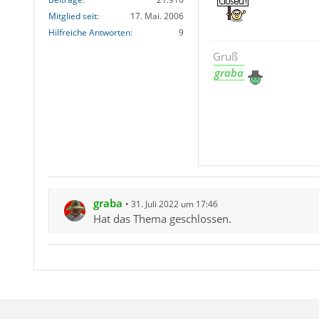
Mitglied seit
17. Mai. 2006
    list-
Hilfreiche Antworten
9
ST0jbBxzF
Gruß
p+fN26CYM
graba
um0Q6h7ft
Z7MdZqN1B
Gn4iIiBpH
PtDPuGiIi
PnqNYyOKU
A92Dh4g25
e7r1GOrIL
Po27IhHrF
graba
31. Juli 2022 um 17:46
Hat das Thema geschlossen.
    list-
Ma0+bdQCG
xLnq9vu+f
owhcI8vv2
HjVGzhVX3