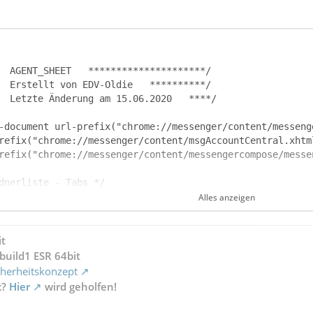
Alles anzeigen
style-image: url("data:image/png;base64,iVBORw0KGgoAAAAN
it
8aeL7EYIurCusryJkIReLKIuTJoo6HBjs2yFzKJ0AyPFFO1l643GNjuD
build1 ESR 64bit
7oHP5fOFh/+f6P+ZvlsGa8BTkwqyJgRZE/wPape7Gkv9p3du2qUoMODU
herheitskonzept
VhBOLz7S7GN8JpWrv6kwFW7XQYn+5uNffCaVi6s82EoD1opL02/Y18ko
x?
Hier
wird geholfen!
SZzskIThTt52YIuKiIh8xnzX/NvGr4hdBaatwMxtYNYGCE5g3gUkfoVF
8T+iczZAcGBhpE3ymVXuv17hZfNeCaOVwPgZ4J0RmDgHvL8ATJqByEUg