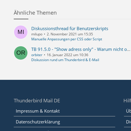
hWiqK65bX
laeivfE5P
Ähnliche Themen
nLN88hdR+
uJzReQ3iq
OdNqv5vDc
Diskussionsthread für Benutzerskripts
mwl3mhpoR
milupo
2. November 2021 um 15:35
Manuelle Anpassungen per CSS oder Script
TB 91.5.0 - "Show adress only" - Warum nicht ohne Add-on in TB integriert
orbiter
16. Januar 2022 um 10:36
Diskussion rund um Thunderbird & E-Mail
    list-
OS0hUAQBF
M5IWzvOde
2wfAWeLMV
BQkolnYyT
4A0Ec/gAO
Thunderbird Mail DE
Hil
1tvGhv4v+
HzQnL7fIa
Impressum & Kontakt
Üb
Datenschutzerklärung
Di