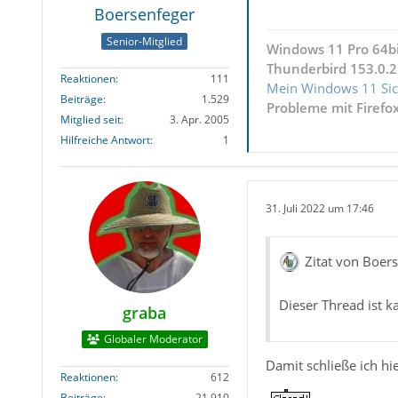
M6SbQHH1Y
Boersenfeger
fwTbYy/PI
Senior-Mitglied
cbe519BXZ
Windows 11 Pro 64b
iEdrSAu2L
Thunderbird 153.0.2
Reaktionen
111
Ff2lQeoah
Mein Windows 11 Sic
Beiträge
1.529
Probleme mit Firefo
Mitglied seit
3. Apr. 2005
Hilfreiche Antwort
1
    list-
RT0zTdxzG
lv5YWLOB7
31. Juli 2022 um 17:46
pSAi3+e7q
+r/Irqb/2
L/mqjS12M
Zitat von Boer
C8gg2m421
dT4ScPXnA
Dieser Thread ist k
graba
ufhuNOv4g
wfzURWyMx
Globaler Moderator
Damit schließe ich hie
Reaktionen
612
Beiträge
21.910