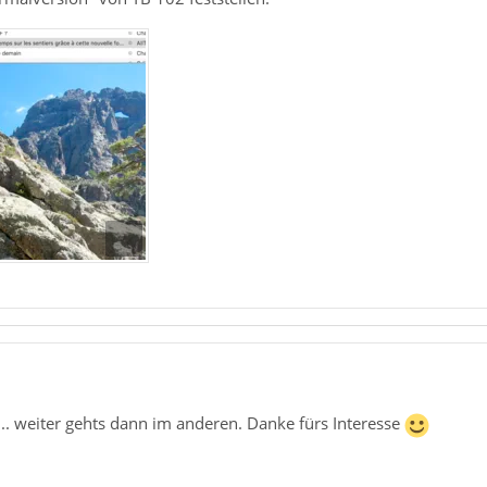
style-image: url("data:image/png;base64,iVBORw0KGgoAAAAN
v9XW6i/owrmVF11UXjVXNiVX2lXLNK0GNc2XUGfaRaZoNkxxbZpT002s
nUPIjjSz459oFFKYNQqYNQrMTX3FZ6EAkg6uemftVkqiA48WR/ufrWCG
iNtroDOaYaMouFaMkPW3Qivuxkh1jo3POH1qlyA51N+vIiW8dn5hAa7V
9CmODW6alU3BSjkx0lqDeb0RSukohK/yoV00weZwYnNzEx5KD0onQQ+H
/fcZAMC6fQEmaS+qkq5u/JRXJBBCCOEXhGa15DM2hiqZ3vE3WRgqT8Q4
AcppHhNLvRm7MApzYRGVwDpZC0rZCdfCMDxmOSyjZWBFBmwSQgj5VBbl
4NvZlRmE7mwaPj4N+Sc97Et4zwqThhByZEuQRTvOXWqgw9IaA/uHeLiF
qozbsk3w8LxPrLQ0Auo6BnRNMTB2JGC5JwnWvhRY+1JgG8wANcaBc/Il
aIRb3YU1wxDWl2dgVwtk2yZIp52gPbtxTvKccVH8B87NoN7CqMCuvSi6
style-image: url("data:image/png;base64,iVBORw0KGgoAAAAN
t... weiter gehts dann im anderen. Danke fürs Interesse
8f816NqhQxRFlzoFIkSBEXnoYIjkJY0OihSmWflaWeRbYSk1y6nhy3xN
CP8zDdm3pT110rGuWqlptyolyYZdgda8xKxx7Vvmp63sFPvIAH01ub5d
AOasw8xOmAH+DkwZ1XhWnCwvzKJtVTAzMYxjXNxcsiNQdflghJh2XN6b