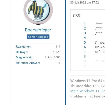
30. Juli 2022 um 17:52
CSS
Boersenfeger
Senior-Mitglied
Reaktionen
111
Beiträge
1.529
Mitglied seit
3. Apr. 2005
Hilfreiche Antwort
1
    list-
Windows 11 Pro 64b
SXUhTcRjH
Thunderbird 153.0.2
8vKhGpcK5
Mein Windows 11 Sic
SQqwVSjy7
Probleme mit Firefo
eQOwAPneu
PTF0GPrYA