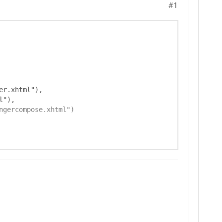
#1
SUhEUgAAABAAAAAQCAYAAAAf8/9hAAAB90lEQVQ4jd3
FTu4So9iF7OQ5ATS3IgKdiHOl6TcsE3Uo7NTQziV7Vz
JTDL4F9dDcdCL+5qYrxdG+ft2njfTfWYXZ97alXA31a
9wPJJ1BCjHASlkN8d9UR98/7r2teLY7av2PBDSx6gE9
LyB6kZholwbvGHssuZRJREQ9+j2Hwx71N3wwA5E6IFo
2gBMNQGxFiRCV5Yel+++kV626CmDr89LykM6rDJ8EnL