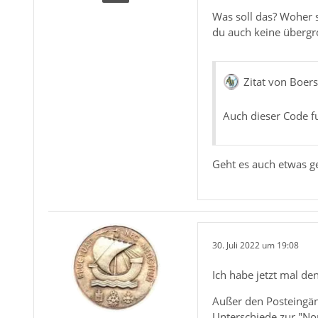
8//e/53mf
Was soll das? Woher s
CRX13X+ap
du auch keine übergro
JrILmOLAv
0vC6GnhLo
ujvHiXgee
h1dxeAHf8
Zitat von Boer
MVNTOSBkO
Auch dieser Code fu
Geht es auch etwas ge
    list-
SXUwNYBjH
8//e/53mf
CRX13X+ap
JrILmOLAv
30. Juli 2022 um 19:08
0vC6GnhLo
ujvHiXgee
h1dxeAHf8
Ich habe jetzt mal d
MVNTOSBkO
Außer den Posteingän
Unterschiede zur "Nor