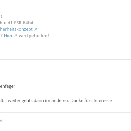
/U1yiu70UKwflLjmbKx53QCYulWI5pHfC5pKKY8NZqCl0REqCHuEmBN7
0CjhRcj+OwulAagi/VBF+qHLiWR2cgj3oh3f+hqdSjm9A0YAfOtrpJ89
aMuyMb+rZFBZieJRDMq8DDrKJYitDRTFR1kEdWbQkkeXic+QA0YJnXnR
it
7Tdwa5Pw6u9jb0lg7E0y1uaH2zpSGwfiYxiSwEgxFk2VS2jPCvjuaApn
build1 ESR 64bit
onMMF59nVHaBzzVhfK2/ypQygem2VGY0WTh6JMwZZDjN9bgs71mx6TCr
herheitskonzept
x?
Hier
wird geholfen!
style-image: url("data:image/png;base64,iVBORw0KGgoAAAAN
8W9iPHjwtsyTRg/LspMHjDNzeiBZlmyZMUYywcRdsCYmBhO0IYgzCIh/
BxNNI9x8kuf4eeVJPkJ8yjy5Xt48dL950vZns3ejSpqKkQ0Bc2N5/ZTV
usctqoLNvQ1lFXOjAyxnFNwWiezSMgDx2XFiQRlgfaBFVbBZt/+zrd3X
8MQrr5XE3ARLqTgzHjtP2ltYymTeA55u/Vv3YM8jY2NtkxBCiLpDn28z
q8cULRJii3Dc0xYPVe/LmlW76VJ9w7RdYim9gNxnIB6aIBaeYczrywMu
senfeger
1RXWVleoKfyCir07CfucGGrUd4T26A7/s4tf42qvIpdN573upesp0vUz
m8UkE72dDHc0YNdfw/FIR+JZA3g04P0d2aRZFt2VB+I+3c+E7Q8AWJjz
alt... weiter gehts dann im anderen. Danke fürs Interesse
JvcyqjuJ/bcfyaVjvHZ2En5civJPGVlHDStjt3g78it4b8B4EwT0BK33
VxtJ2Ug6MEAmZEfuu5MTt1XfqfUXShR9ZYnSpi5KtamPpiTtpcyg4WZW
r.