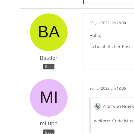
YAHmkCvLY
30. Juli 2022 um 18:00
    list-
Hallo,
TW0jTARjF
siehe ähnlicher Post.
668B5PD84
gQZ2LinP+
Bastler
WiaeiZG5D
5STnmhstg
Gast
zXPIbwDpr
wComIqChi
Br8jHRHMI
iBJaskufx
30. Juli 2022 um 18:06
Zitat von Boer
weiterer Code ist 
milupo
    list-
SXUwNYBjH
Gast