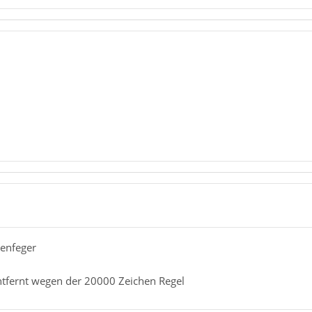
Wcjj5yEEaoT7Rdst6YCjkLIfarNYrmLr8/U8NWYP9lbnBHqrcwLciR1B
style-image: url("data:image/png;base64,iVBORw0KGgoAAAAN
v1DDIAx8SBFJm09m9WJFkeASl6nDMi/DrDQxu1GhRGim/Y0sLWtazvBS
cA7Rf6PiJF8HJt7TkYn3dGTYbPt/Dtcx0fyWe4m2V5WXIBUkQVZ0yipM
8seXOR2ijKB2UUZQuzgjuCOL4x2+DMgOW+9yP9Rrc32mv3WkNRFTH2ow
9Ynti5I0P3xsewizQYuWrADIHyRivKcJQ+0lUBRHoLs0Et2lkWhIDTSI
01UBUzXAVA10qkoT5rsaq+J2F5IgnOVXc3KXSlmbY7PMmfCr9AMd+NSe
gOH9Q5hVN2EZLgR0ZYCuDF/el5qk149VMz60lorC3LeWHfS6qJZW2ADA
A2tMrcwbelW72Fd9BPLCPbCYJjGuKMdIYySMnccw25sK60AOltQXgME0
Zl4cwGxXNBbexsKijIO1JxHDrUlawV53hoiI7gY7O90JWb2lJNxVWMFz
/LbfutyfU/Ylh1v7aBd/v11kPncNjx/tFFOfdfBsPtfuKJ9LsX86fx+F
senfeger
entfernt wegen der 20000 Zeichen Regel
style-image: url("data:image/png;base64,iVBORw0KGgoAAAAN
/xtriys3NpsbLlIaG82FrIhiQyg6WmOWxcaSUOdMWQ4n8nF8y0cfIxWn