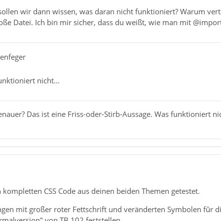
R/rPqG9ubWl3u50Nzc72PwrsG6PnPbJte+6rysVXlYvvsuVrW06CM2Pu
ollen wir dann wissen, was daran nicht funktioniert? Warum verte
uiEPMo9WceMVQ03cRxbX8djCIF4LD8vi6bLlUZO3kS+1ydwvS4Nrq6ne
ße Datei. Ich bin mir sicher, dass du weißt, wie man mit @import
hpux0BADHRnwoZ7W4gMtOh8bvMPXkH+1r/1MD70VDPLGRk1OCv1nk8B7
KaE2O5n+woVwrwg6ToArf4C2/fDWjt2ac12SZFs2OfG93fQYb85A/0/z
DXB/MzwwcmPTIkjVwD/s/YVDwmM73Do4hdvGaV20LwVXInSuhK5kKszJ
uLsIWuKh1QBtSeBcBa4U6Ezta0gPP2oOVYAk6eB0BZ6L05qmrSGupqyf
senfeger
zdGylElamzZVa2eN1vYTc7Vkf6QMeZFavitCiXvCtSI/UiG/rbNjlob7
nktioniert nicht...
nauer? Das ist eine Friss-oder-Stirb-Aussage. Was funktioniert ni
style-image: url("data:image/png;base64,iVBORw0KGgoAAAAN
/xtriys3NpsbLlIaG82FrIhiQyg6WmOWxcaSUOdMWQ4n8nF8y0cfIxWn
R/rPqG9ubWl3u50Nzc72PwrsG6PnPbJte+6rysVXlYvvsuVrW06CM2Pu
uiEPMo9WceMVQ03cRxbX8djCIF4LD8vi6bLlUZO3kS+1ydwvS4Nrq6ne
hpux0BADHRnwoZ7W4gMtOh8bvMPXkH+1r/1MD70VDPLGRk1OCv1nk8B7
KaE2O5n+woVwrwg6ToArf4C2/fDWjt2ac12SZFs2OfG93fQYb85A/0/z
DXB/MzwwcmPTIkjVwD/s/YVDwmM73Do4hdvGaV20LwVXInSuhK5kKszJ
uLsIWuKh1QBtSeBcBa4U6Ezta0gPP2oOVYAk6eB0BZ6L05qmrSGupqyf
en kompletten CSS Code aus deinen beiden Themen getestet.
zdGylElamzZVa2eN1vYTc7Vkf6QMeZFavitCiXvCtSI/UiG/rbNjlob7
gen mit großer roter Fettschrift und veränderten Symbolen fûr d
malversion" von TB 102 feststellen.