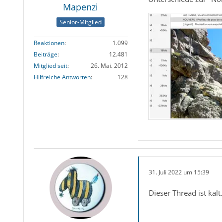
Mapenzi
Senior-Mitglied
    list-
Reaktionen
1.099
T3U/ScRSH
Beiträge
12.481
Znrtznp2d
Mitglied seit
26. Mai. 2012
ZXjWNZd03
Hilfreiche Antworten
128
LKNgSJAWe
gqC2CYckI
6MMs+TFiR
Lo21bi8y4
wDKTBNc7B
K8kBNVsKp
31. Juli 2022 um 15:39
    list-
Dieser Thread ist kal
QTUjTARzG
Dz/H34eEn
LiJ1K3Kse