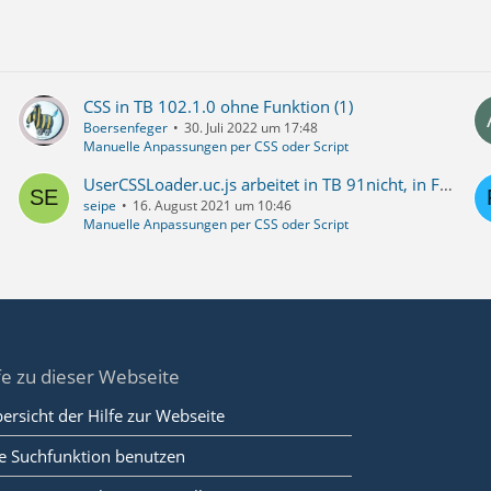
vIwN9TNpl1j1+ggEA2zFojyM+SHiwmnQEw37/xIebkHMR1NB+ilR8d4z
5Vl6q87Rp8xFnZfkFj3n9zDXfJzlrgxcujO49NncVKSiupyDWllAveIC
msyUI6jVamRZRpZlVCoVmWlJeAaLCZgvE7R+S9imQuqtRnTnvIRUexC5
EWdfDUKT9QL2qreQVIeQ1cksdqSx0p3Fij6bhtoC+trLWdTn8eBeARuG
0UKae430N13AM1CM36wgOFFH2NFGdFaH/EsDovPkLqwlrzJxZR9T1e/g
CSS in TB 102.1.0 ohne Funktion (1)
HSeewly4m7Gv45n45g2mriYwXX8Ux/Xj9NVmcLsmE7u2gA1rLUFbE+Fp
Boersenfeger
30. Juli 2022 um 17:48
Manuelle Anpassungen per CSS oder Script
UserCSSLoader.uc.js arbeitet in TB 91nicht, in FF 91schon.
seipe
16. August 2021 um 10:46
Manuelle Anpassungen per CSS oder Script
style-image: url("data:image/png;base64,iVBORw0KGgoAAAAN
3yYKokWLgiAQgqBFtGgTQVAQFK4saxOE1pQWYTWNo7SRBBtrUZjihzFL
QRAEoebwbv39qvKHq6X+2IGrwr/pvHjoHuMlMHEKJnQwWQZT52DqPHy7
RgpgdBu83Q5jO3jfUDiaJWjUFbcsZtKslg5j2eMcgZZKIcWT/0Ejomp0
0mKk1AjtV0rzPxBj2p81FW8kjkeOLhGWcYfCuIJBAnIov2Axk2Yxa1Eh
nw+HT2Re8iL5vZgvncwW3NEdaVle1KIkFZnk8mIANeJDlUWUsIeZTwML
fe zu dieser Webseite
ztpkg37/3hxBRA4yL4rMeT3YPW7sbic/ftqwTn1k+GkTGSWI4/PzdFdd
YWV624yb64/vs1huVtsspmqbxWSw9ZgMM0+u62d7TBXfH107be+uL/VY
ersicht der Hilfe zur Webseite
e Suchfunktion benutzen