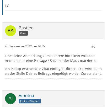
LG
Einen Thunderbird Portable Versionsreihe 102.x auf
Laufwerk D: oder einem Stick zu installieren.
Hier zu haben:
Bastler
https://portableapps.com/de/apps/intern…
Gast
erbird_portable
Den Portable im Explorer aus dem Installationsordner
#6
26. September 2022 um 14:35
mit dem Loader ThunderbirdPortable.exe starten
Eine kleine Anmerkung zum Zitieren: bitte kein Vollzitate
machen, nur eine Passage / Satz mit der Maus markieren,
Kein
Konto einrichten und den Assistenten abbrechen.
Im linken Seitenband auf das Adressbuchsymbol
ein Popup erscheint -> Zitat einfügen klicken. Das wird dann
klicken.
an der Stelle Deines Beitrags eingefügt, wo der Cursor steht.
Wenn früher mehrere Adressbücher existierten, diese
über den Button 'Neues Adressbuch' nacheinander
namentlich anlegen.
Ainotna
Junior-Mitglied
Falls Namen vergessen, einfach erst einmal
AdrBuch-1 |