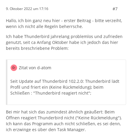
AdrBuch-2 | AdrBuch-3
je nach Bedarf namentlich
anlegen.
#7
9. Oktober 2022 um 17:16
Hallo, ich bin ganz neu hier - erster Beitrag - bitte verzeiht,
Jetzt mit dem Button 'Importieren' einen Import
wenn ich nicht alle Regeln beherrsche.
anstossen.
Ich habe Thunderbird jahrelang problemlos und zufrieden
genutzt, seit ca Anfang Oktober habe ich jedoch das hier
Dazu in der Auswahl SQLITE-Datenbank-Datei
bereits breschriebene Problem:
auswählen und im Explorerfenster zu dem gesicherten
Profilordner
Zitat von d-atom
navigieren und da die
abook.sqlite
anklicken -> OK. Als
Ziel des Imports
'Persönliches Adressbuch'
wählen.
Seit Update auf Thunderbird 102.2.0: Thunderbird lädt
Profil und friert ein (Keine Rückmeldung); beim
Anmerkung: abook.sqlite (ohne Ziffer) ist Standard dem
Schließen : "Thunderbird reagiert nicht";
Adressbuch 'Persönliches Adressbuch' zugeordnet.
Sollten abook-1.sqlite, abook-2.sqlite u.s.w. existieren,
Bei mir hat sich das zumindest ähnlich geäußert: Beim
dann die nacheinander zum Import anwählen.
Öffnen reagiert Thunderbird nicht ("Keine Rückmeldung").
Ich kann das Programm auch nicht schließen, es sei denn,
Achtung! nicht solche mit v im Dateinamen.
ich erzwinge es über den Task Manager.