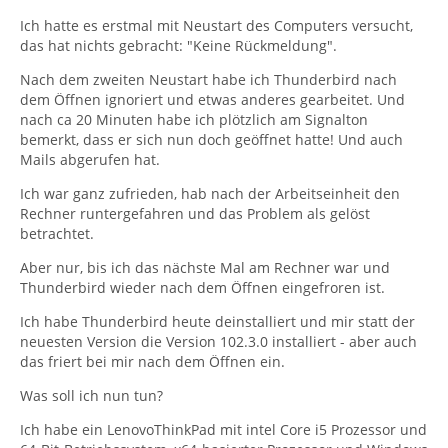
Ich hatte es erstmal mit Neustart des Computers versucht,
Erneut mit dem Button 'Importieren' einen Import
das hat nichts gebracht: "Keine Rückmeldung".
anstossen.
Nach dem zweiten Neustart habe ich Thunderbird nach
dem Öffnen ignoriert und etwas anderes gearbeitet. Und
Dazu in der Auswahl SQLITE-Datenbank-Datei
nach ca 20 Minuten habe ich plötzlich am Signalton
auswählen und im Explorerfenster zu dem gesicherten
bemerkt, dass er sich nun doch geöffnet hatte! Und auch
Profilordner
Mails abgerufen hat.
Ich war ganz zufrieden, hab nach der Arbeitseinheit den
navigieren und da die
abook-1.sqlite
anklicken -> OK.
Rechner runtergefahren und das Problem als gelöst
Als Ziel des Imports
'AdrBuch-1'
wählen.
betrachtet.
Erneut mit dem Button 'Importieren' einen Import
Aber nur, bis ich das nächste Mal am Rechner war und
anstossen.
Thunderbird wieder nach dem Öffnen eingefroren ist.
Ich habe Thunderbird heute deinstalliert und mir statt der
Dazu in der Auswahl SQLITE-Datenbank-Datei
neuesten Version die Version 102.3.0 installiert - aber auch
auswählen und im Explorerfenster zu dem gesicherten
das friert bei mir nach dem Öffnen ein.
Profilordner
Was soll ich nun tun?
navigieren und da die
abook-2.sqlite
anklicken -> OK.
Ich habe ein LenovoThinkPad mit intel Core i5 Prozessor und
Als Ziel des Imports
'AdrBuch-2'
wählen.