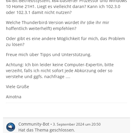
64-Bit-Betriebssystem, x64-basierter Prozessor und Windows
10 Home 21H1. Liegt es vielleicht daran? Kann ich 102.3.0
Die Adressbücher können später gemäß enthaltener
oder 102.3.1 damit nicht nutzen?
Adressen sinnvoll umbenannt werden.
Welche Thunderbird-Version würdet ihr (die ihr mir
hoffentlich weiterhelft) empfehlen?
Sollten die Adressbücher lesbar sein, dann daraus
einen Export anstossen in das
LDIF Format
.
Oder gibt es eine andere Möglichkeit für mich, das Problem
zu lösen?
Bei TB 102.x geht das nicht global, sondern ein
Freue mich über Tipps und Unterstützung.
Adressbuch anklicken und auf die 3 Punkte ->
Exportieren
Achtung: Ich bin leider keine Computer-Expertin, bitte
verzeiht, falls ich nicht sofort jede Abkürzung oder so
verstehe und ggfs. nachfrage ....
und in dem aufgehenden Explorerfenster bei Dateityp
das Klappmenü öffnen und
LDIF
auswählen.
Viele Grüße
Ainotna
Das muss bei jedem Export erneut gemacht werden.
Natürlich auch merken, in welchen Ordner abgelegt
wird.
Diese gewonnenen Adressbuchname.ldif Dateien,
Community-Bot
3. September 2024 um 20:50
lassen sich in einem restaurierten TB importieren.
Hat das Thema geschlossen.