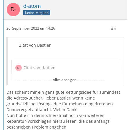
d-atom
Junior-Mitglied
#5
26. September 2022 um 14:26
Zitat von Bastler
Zitat von d-atom
Alles anzeigen
Da ich keinen Zugriff auf ein funktionierendes
Thunderbird habe, gelingt jedoch das Exportieren
Das scheint mir ein ganz gute Rettungsidee für zumindest
von Adressbuch und Kalender, wie in deiner
die Adress-Bücher, lieber Bastler, wenn keine
Anleitung beschrieben nicht, oder?
grundsätzliche Lösungsidee für meinen eingefrorenen
Donnervogel auftaucht. Vielen Dank!
Nun hoffe ich dennoch erstmal noch von weiteren
Reparatur-Vorschlägen hierzu lesen, die das anfangs
Ich habe eine Idee zu einem Versuch die Adressbücher
beschrieben Problem angehen.
zu retten, (universelle Routine)