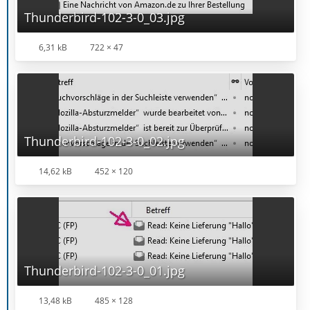
Thunderbird-102-3-0_03.jpg
6,31 kB
722 × 47
Thunderbird-102-3-0_02.jpg
14,62 kB
452 × 120
Thunderbird-102-3-0_01.jpg
13,48 kB
485 × 128