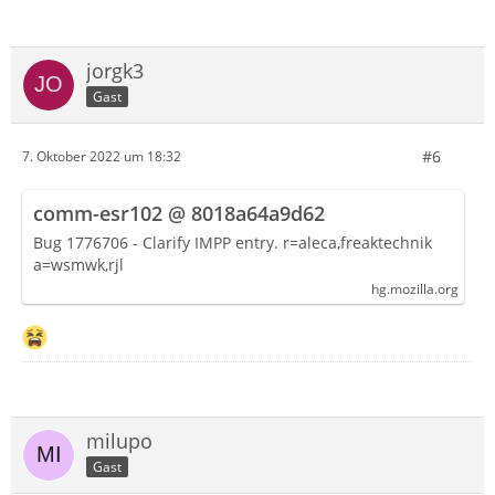
jorgk3
Gast
#6
7. Oktober 2022 um 18:32
comm-esr102 @ 8018a64a9d62
Bug 1776706 - Clarify IMPP entry. r=aleca,freaktechnik
a=wsmwk,rjl
hg.mozilla.org
milupo
Gast