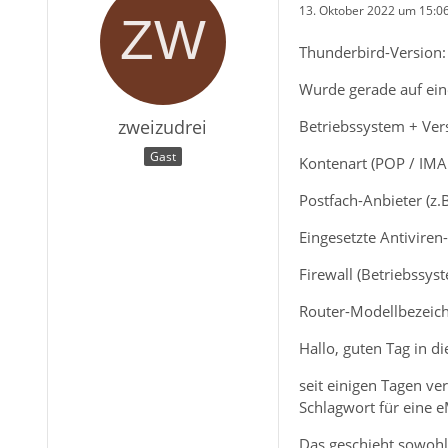
13. Oktober 2022 um 15:0
Thunderbird-Version: 
Wurde gerade auf eine
zweizudrei
Betriebssystem + Ver
Gast
Kontenart (POP / IMA
Postfach-Anbieter (z.
Eingesetzte Antiviren
Firewall (Betriebssys
Router-Modellbezeich
Hallo, guten Tag in d
seit einigen Tagen v
Schlagwort für eine e
Das geschieht sowohl