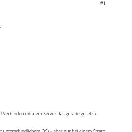
#1
:
d Verbinden mit dem Server das gerade gesetzte
t unterschiedlichem OS) – aber nur bei einem Strato