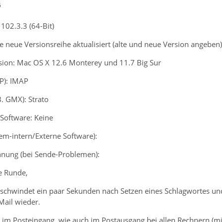
6
102.3.3 (64-Bit)
 neue Versionsreihe aktualisiert (alte und neue Version angeben)
sion: Mac OS X 12.6 Monterey und 11.7 Big Sur
P): IMAP
B. GMX): Strato
-Software: Keine
tem-intern/Externe Software):
nung (bei Sende-Problemen):
ie Runde,
erschwindet ein paar Sekunden nach Setzen eines Schlagwortes un
Mail wieder.
 im Posteingang, wie auch im Postausgang bei allen Rechnern (mi