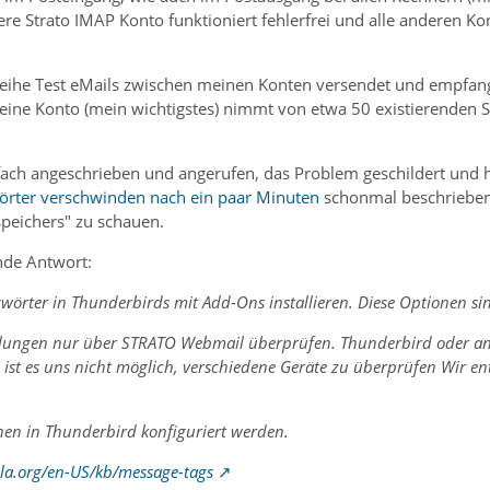
re Strato IMAP Konto funktioniert fehlerfrei und alle anderen K
Reihe Test eMails zwischen meinen Konten versendet und empfange
 eine Konto (mein wichtigstes) nimmt von etwa 50 existierenden 
fach angeschrieben und angerufen, das Problem geschildert und
örter verschwinden nach ein paar Minuten
schonmal beschrieben 
speichers" zu schauen.
ende Antwort:
gwörter in Thunderbirds mit Add-Ons installieren. Diese Optionen s
ellungen nur über STRATO Webmail überprüfen. Thunderbird oder a
ist es uns nicht möglich, verschiedene Geräte zu überprüfen Wir en
en in Thunderbird konfiguriert werden.
lla.org/en-US/kb/message-tags