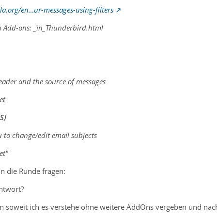
lla.org/en…ur-messages-using-filters
on Add-ons:
_in_Thunderbird.html
header and the source of messages
et
S)
 to change/edit email subjects
et
"
n die Runde fragen:
Antwort?
n soweit ich es verstehe ohne weitere AddOns vergeben und nach