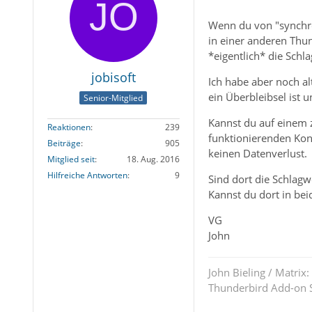
Wenn du von "synchro
in einer anderen Thun
*eigentlich* die Sch
jobisoft
Ich habe aber noch a
ein Überbleibsel ist 
Senior-Mitglied
Kannst du auf einem 
Reaktionen
239
funktionierenden Kont
Beiträge
905
keinen Datenverlust.
Mitglied seit
18. Aug. 2016
Hilfreiche Antworten
9
Sind dort die Schlagw
Kannst du dort in bei
VG
John
John Bieling / Matrix:
Thunderbird Add-on S