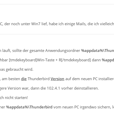
, der noch unter Win7 lief, habe ich einige Mails, die ich viellei
h läuft, sollte der gesamte Anwendungsordner
%appdata%\Thun
ichbar [tmdekeyboard]Win-Taste + R[/tmdekeyboard] dann
%appd
 was gebraucht wird.
t, am besten
die
Thunderbird
Version
auf dem neuen PC installie
ere Version war, dann die 102.4.1 vorher deinstallieren.
h nicht starten!
ner
%appdata%\Thunderbird
vom neuen PC irgendwo sichern, 