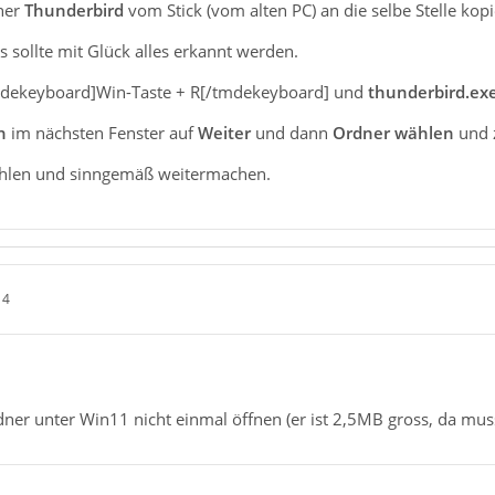
ner
Thunderbird
vom Stick (vom alten PC) an die selbe Stelle kopi
 es sollte mit Glück alles erkannt werden.
mdekeyboard]Win-Taste + R[/tmdekeyboard] und
thunderbird.exe
n
im nächsten Fenster auf
Weiter
und dann
Ordner wählen
und 
ählen und sinngemäß weitermachen.
14
ner unter Win11 nicht einmal öffnen (er ist 2,5MB gross, da muss