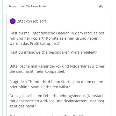
#6
3. November 2021 um 18:42
auf, woher auch immer die sich installiert haben sollen?
Und "German Dictionary" vorhin installiert nach
Zitat von jobisoft
anderen Fehler-Reports, hat aber auch nichts geändert.
Hast du mal irgendwelche Dateien in dem Profil selbst
hin und her kopiert? Könnte es einen Grund geben,
Fehlerbehebungsmodus sowie Start-Cache-Löschen
warum das Profil korrupt ist?
wurden auch bereits ausgeführt.
Hast du irgendwelche besonderen Prefs angelegt?
Bitte lösche mal ReminderFox und FolderPaneSwitcher,
Und noch die Systemdaten:
die sind nicht mehr kompatibel.
• Thunderbird-Version: 91.2.1 (Build 20211020014537) -
Fragt dich Thunderbird beim Starten, ob du im online
Update von 78.14.0
oder offline Modus arbeiten willst?
Du sagst, selbst im Fehlerbehebungsmodus (Neustart
• Betriebssystem + Version: Win-10-Pro (10.0 Build
mit deaktivierten Add-ons und deaktiviertem user.css)
19043), HP Elite X2 1013 G3, i7-8550
geht das nicht?