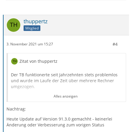
thuppertz
Mitglied
#4
3. November 2021 um 15:27
Zitat von thuppertz
Der TB funktionerte seit Jahrzehnten stets problemlos
und wurde im Laufe der Zeit über mehrere Rechner
umgezogen.
Alles anzeigen
Nach dem letzten Update von 78.14.0 auf 91.2.1
funktioniert das Senden nicht mehr.
Nachtrag:
Heute Update auf Version 91.3.0 gemachht - keinerlei
Beim Klicken auf Senden oder alternativ Strg-Eingabe
Änderung oder Verbesserung zum vorigen Status
zeigt sich keinerlei Reaktion (außer der kurzen Klick-