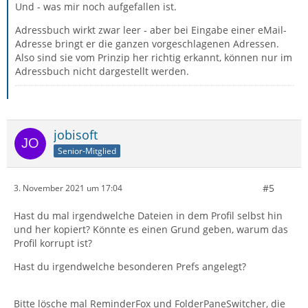
Animation der Sendentaste selber).
Und - was mir noch aufgefallen ist.
Adressbuch wirkt zwar leer - aber bei Eingabe einer eMail-
Gleichermaßen auch "später Senden" über das Menü
Adresse bringt er die ganzen vorgeschlagenen Adressen.
oder Hotkey geht auch nicht und verhält sich gleich.
Also sind sie vom Prinzip her richtig erkannt, können nur im
Adressbuch nicht dargestellt werden.
Es können danach sämtliche Felder weiter bearbeitet
werden (Adresse, Betreff, Text).
Auch zusätzliche CC, BCC, Anhänge, Ein/Ausschalten der
jobisoft
Empfangsbestätigung (MDN) oder Rechtschreibung
Senior-Mitglied
ändern nichts ...
Speichern funktioniert problemlos, auch inkl. Anhängen.
#5
3. November 2021 um 17:04
Hast du mal irgendwelche Dateien in dem Profil selbst hin
Außerdem wirkt das Adressbuch komplett leer!
und her kopiert? Könnte es einen Grund geben, warum das
Profil korrupt ist?
(vorher waren sehr zahlreiche gesammelte Adressen in
Hast du irgendwelche besonderen Prefs angelegt?
mehreren Adressbüchern vorhanden)
Add-Ons sind alle mittleweile deaktiviert!
Bitte lösche mal ReminderFox und FolderPaneSwitcher, die