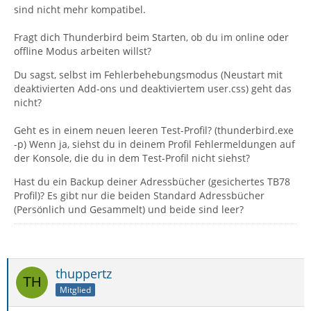
(seit mehrmaligem FB- und Rechner-Neustart)
sind nicht mehr kompatibel.
Fragt dich Thunderbird beim Starten, ob du im online oder
Es waren zuvor noch aktiv:
offline Modus arbeiten willst?
Manually sort folders
Du sagst, selbst im Fehlerbehebungsmodus (Neustart mit
deaktivierten Add-ons und deaktiviertem user.css) geht das
nicht?
Signature Switch
Geht es in einem neuen leeren Test-Profil? (thunderbird.exe
und in der Liste noch seit alter Zeit deaktiviert
-p) Wenn ja, siehst du in deinem Profil Fehlermeldungen auf
der Konsole, die du in dem Test-Profil nicht siehst?
Folder Pane View Switcher
Hast du ein Backup deiner Adressbücher (gesichertes TB78
Profil)? Es gibt nur die beiden Standard Adressbücher
Reminderfox
(Persönlich und Gesammelt) und beide sind leer?
und in der Liste unter Fehlerbehebungs-Informationen
tauchen zusätzlich auch noch
thuppertz
Amazon, Bing, DuckDuckGo, Ecosia, Google, LEO Eng-
Mitglied
Deu, Wikipedia (de)