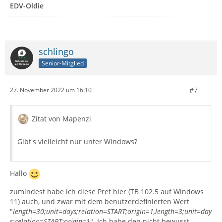
EDV-Oldie
schlingo
Senior-Mitglied
#7
27. November 2022 um 16:10
Zitat von Mapenzi
Gibt's vielleicht nur unter Windows?
Hallo
zumindest habe ich diese Pref hier (TB 102.5 auf Windows
11) auch, und zwar mit dem benutzerdefinierten Wert
"
length=30;unit=days;relation=START;origin=1,length=3;unit=day
s;relation=START;origin=1
". Ich habe den nicht bewusst