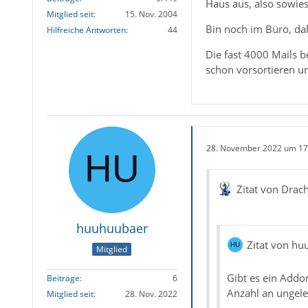
Haus aus, also sowies
Mitglied seit
15. Nov. 2004
Bin noch im Büro, dah
Hilfreiche Antworten
44
Die fast 4000 Mails b
schon vorsortieren u
28. November 2022 um 17
Zitat von Drac
huuhuubaer
Zitat von h
Mitglied
Gibt es ein Addo
Beiträge
6
Anzahl an ungel
Mitglied seit
28. Nov. 2022