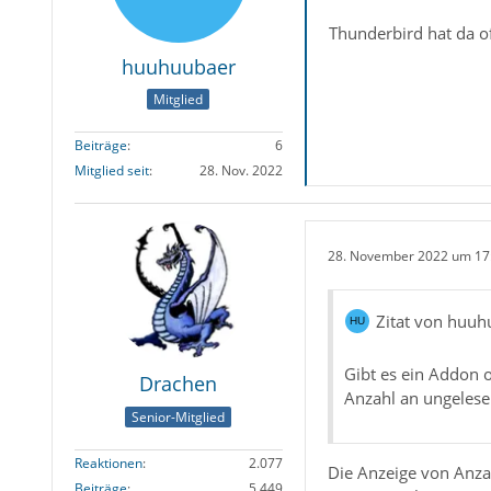
Thunderbird hat da of
huuhuubaer
Mitglied
Beiträge
6
Mitglied seit
28. Nov. 2022
28. November 2022 um 17
Zitat von huuh
Gibt es ein Addon 
Drachen
Anzahl an ungelese
Senior-Mitglied
Reaktionen
2.077
Die Anzeige von Anzah
Beiträge
5.449