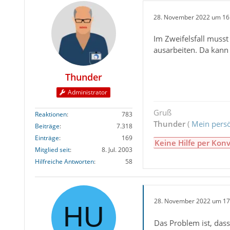
28. November 2022 um 16
Im Zweifelsfall musst
ausarbeiten. Da kann 
Thunder
Administrator
Gruß
Reaktionen
783
Thunder
(
Mein persö
Beiträge
7.318
Einträge
169
Keine Hilfe per Konv
Mitglied seit
8. Jul. 2003
Hilfreiche Antworten
58
28. November 2022 um 17
Das Problem ist, das