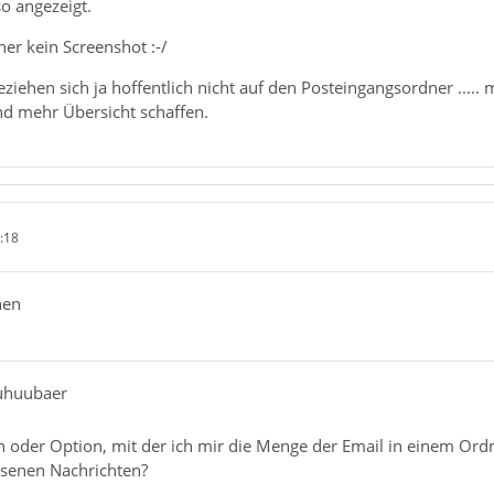
o angezeigt.
er kein Screenshot :-/
eziehen sich ja hoffentlich nicht auf den Posteingangsordner ...
nd mehr Übersicht schaffen.
:18
hen
uuhuubaer
n oder Option, mit der ich mir die Menge der Email in einem Ordn
esenen Nachrichten?