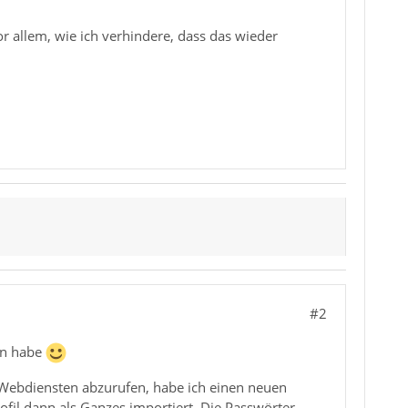
r allem, wie ich verhindere, dass das wieder
#2
ten habe
Webdiensten abzurufen, habe ich einen neuen
rofil dann als Ganzes importiert. Die Passwörter