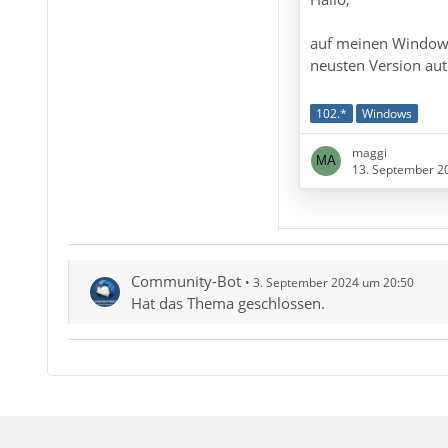
auf meinen Windows
neusten Version au
Ich habe eine Lösu
102.*
Windows
unterschiedlichen 
Nutzern Zentral auf
maggi
13. September 2
können. Auch offlin
Also habe ich Thund
installiert und vers
angelegt und die neu
Community-Bot
3. September 2024 um 20:50
Synology NAS gespe
Hat das Thema geschlossen.
"verbunden"…