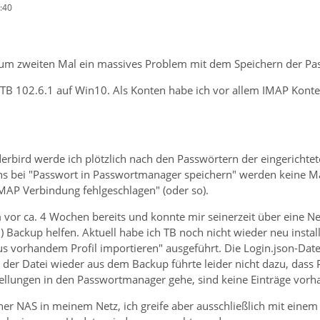
:40
um zweiten Mal ein massives Problem mit dem Speichern der Pa
 TB 102.6.1 auf Win10. Als Konten habe ich vor allem IMAP Konte
erbird werde ich plötzlich nach den Passwörtern der eingerichtet
s bei "Passwort in Passwortmanager speichern" werden keine M
MAP Verbindung fehlgeschlagen" (oder so).
m vor ca. 4 Wochen bereits und konnte mir seinerzeit über eine N
1) Backup helfen. Aktuell habe ich TB noch nicht wieder neu instal
us vorhandem Profil importieren" ausgeführt. Die Login.json-Date
 der Datei wieder aus dem Backup führte leider nicht dazu, dass
tellungen in den Passwortmanager gehe, sind keine Einträge vorh
einer NAS in meinem Netz, ich greife aber ausschließlich mit eine