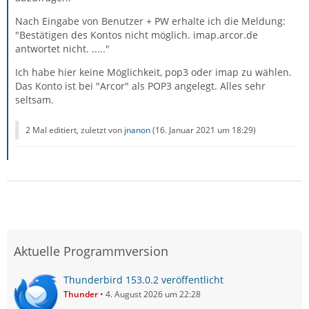
Es finden sich im Netz mehrere Berichte, wonach diese
Umstellung bei manchen Kunden zu Problemen geführt
Nach Eingabe von Benutzer + PW erhalte ich die Meldung:
hat, unabhängig vom verwendeten Mailclient. Auch hier
"Bestätigen des Kontos nicht möglich. imap.arcor.de
im Forum war erst kürzlich jemand.
antwortet nicht. ....."
Ich habe hier keine Möglichkeit, pop3 oder imap zu wählen.
Das Konto ist bei "Arcor" als POP3 angelegt. Alles sehr
Zitat von jnanon
seltsam.
Das Forums-Thema “Provider Arcor-Vodafone: Mail-
2 Mal editiert, zuletzt von
jnanon
(
16. Januar 2021 um 18:29
)
Server pop3.arcor.de antwortet: internal server
error” sagt zwar, mehrmals probieren und es liegt
am Provider.
Das war er vielleicht.
Aktuelle Programmversion
Wenn du verifizieren willst, ob es ein Problem auf
Serverseite ist, probiere es einfach mal mit einem
Thunderbird 153.0.2 veröffentlicht
anderen Mailprogramm, z.B. mit Windows Mail oder
Thunder
4. August 2026 um 22:28
einem am Smartphone (aber nicht mit einer App von