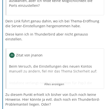
auswählen, aber ich finde keine Möglichlichkeit die
Ports einzustellen?
Dein Link führt genau dahin, wo ich bei Thema-Eröffnung
die Server-Einstellungen hergenommen habe.
Diese kann ich in Thunderbird aber nicht genauso
einstellen.
Zitat von jnanon
Beim Versuch, die Einstellungen des neuen Kontos
manuell zu ändern, fiel mir das Thema Sicherheit auf:
Vodafone verlangt nach der Migration für Pop3 die
Alles anzeigen
Server-Einstellung
Zu diesem Punkt erhielt ich bisher von Euch noch keine
Hinweise. Hier könnte ja evtl. doch noch ein Thunderbird-
Ports (verschlüsselt) SSL: 995 TLS: 110
Problemanteil liegen. Oder?