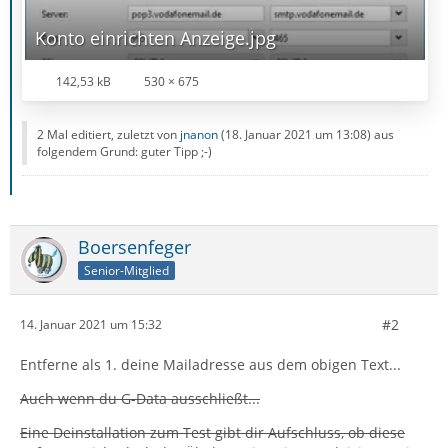
Konto einrichten Anzeige.jpg
142,53 kB
530 × 675
2 Mal editiert, zuletzt von
jnanon
(
18. Januar 2021 um 13:08
) aus
folgendem Grund: guter Tipp ;-)
Boersenfeger
Senior-Mitglied
#2
14. Januar 2021 um 15:32
Entferne als 1. deine Mailadresse aus dem obigen Text...
Auch wenn du G-Data ausschließt...
Eine Deinstallation zum Test gibt dir Aufschluss, ob diese