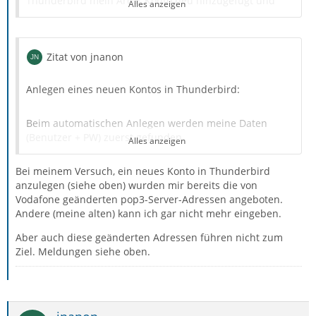
Thunderbird mein Arcor.Konto neu hinzugefügt und
Alles anzeigen
war überrascht, dass der Servername anders heißt,
nämlich imap.vodafonemail.de.
Zitat von jnanon
SSL/TSL Port 993
Anlegen eines neuen Kontos in Thunderbird:
Authentifizierungsmethode: Passwort normal
Beim automatischen Anlegen werden meine Daten
Entsprechend für POP
(Benutzer + PW) zuerst gefunden,
Alles anzeigen
pop3.vodafonemail.de
Bei meinem Versuch, ein neues Konto in Thunderbird
(Anzeige: “Einstellungen wurden bei Ihrem Anbieter des
anzulegen (siehe oben) wurden mir bereits die von
E-Mail-Diensts gefunden”).
SSL/TLS Port 995
Vodafone geänderten pop3-Server-Adressen angeboten.
Andere (meine alten) kann ich gar nicht mehr eingeben.
Nach dem Bestätigen mit Fertig, kommt die Anzeige:
Deine Mailadresse/Benutzername bleiben natürlich die
Aber auch diese geänderten Adressen führen nicht zum
mit @arcor.de
Ziel. Meldungen siehe oben.
“Anmeldung auf dem Server fehlgeschlagen. Evtl. Sind
Konfiguration, Benutzername oder Password nicht
Gruß
korrekt”.
Beim Versuch, die Einstellungen des neuen Kontos