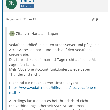
jnanon
manuell zu ändern, fiel mir das Thema Sicherheit auf:
Mitglied
Vodafone verlangt nach der Migration für Pop3 die
#19
16. Januar 2021 um 13:43
Server-Einstellung
Ports (verschlüsselt) SSL: 995 TLS: 110
Zitat von Nanatam-Lupan
Genau diese Einstellungen kann ich in den Feldern aber
Vodafone schließt die alten Arcor-Server und pflegt die
nicht vornehmen. (Siehe Screen)
Arcor-Adressen nach und nach auf den Vodafone-
Servern ein.
Das führt dazu, daß man 1-3 Tage nicht auf seine Mails
zugreifen kann.
Mein Vodafone-Account funktioniert wieder, aber
Thunderbird nicht!
Hier sind die neuen Server Einstellungen:
https://www.vodafone.de/hilfe/email/ab…vodafone-e-
mail
Allerdings funktioniert es bei Thunderbird nicht.
Die Verbindungssicherheit SSL/TSL kann man