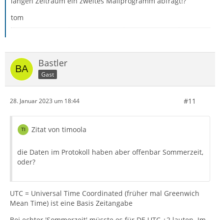
langen Zeitraum ein zweites Mailprogramm abfragt!?
tom
2023-01-28 17:20:58.207000 UTC - [Parent 938
Bastler
Gast
#11
28. Januar 2023 um 18:44
Zitat von timoola
die Daten im Protokoll haben aber offenbar Sommerzeit,
oder?
UTC = Universal Time Coordinated (früher mal Greenwich
Mean Time) ist eine Basis Zeitangabe
Bei echter 'Sommerzeit' müsste es für DE UTC +2 lauten. Im