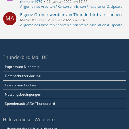
thomasn1979
26. Januar 2022 um 17:55
Allgemeines Arbeiten / Konten einrichten / Installation & Update
Eigene Ordner werden von Thunderbird verschoben
MalSo-MalSo
12. Januar 2022 um 17:40
Allgemeines Arbeiten / Konten einrichten / Installation & Update
Thunderbird Mail DE
Impressum & Kontakt
Datenschutzerklärung
Einsatz von Cookies
Nutzungsbedingungen
Spendenaufruf für Thunderbird
Hilfe zu dieser Webseite
Übersicht der Hilfe zur Webseite