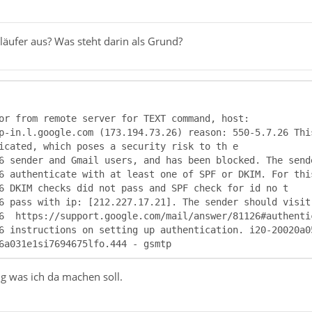
läufer aus? Was steht darin als Grund?
6a031e1si7694675lfo.444 - gsmtp
g was ich da machen soll.