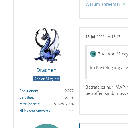
Warum Threema?
15. Juli 2023 um 15:17
Zitat von Mixa
im Posteingang all
Drachen
Senior-Mitglied
Beträfe es nur IMAP-
Reaktionen
2.077
betroffen sind, muss
Beiträge
5.449
Mitglied seit
15. Nov. 2004
Hilfreiche Antworten
44