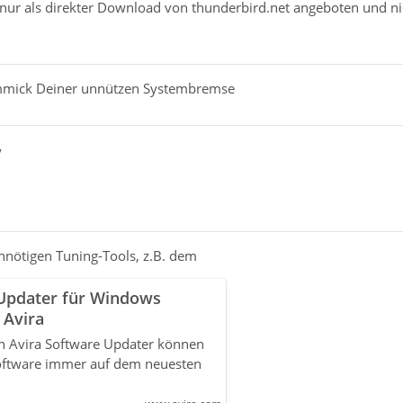
 nur als direkter Download von thunderbird.net angeboten und n
mmick Deiner unnützen Systembremse
y
nnötigen Tuning-Tools, z.B. dem
 Updater für Windows
 Avira
n Avira Software Updater können
oftware immer auf dem neuesten