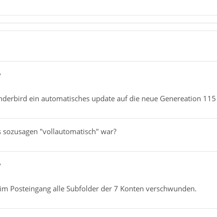
y
nderbird ein automatisches update auf die neue Genereation 115
es sozusagen "vollautomatisch" war?
y
h im Posteingang alle Subfolder der 7 Konten verschwunden.