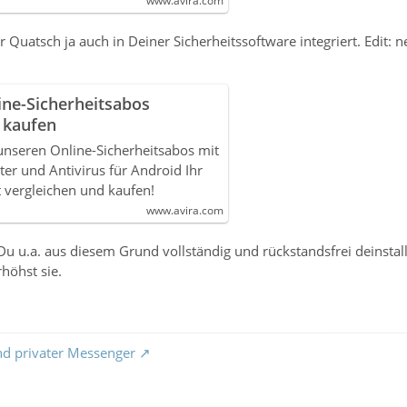
www.avira.com
 Quatsch ja auch in Deiner Sicherheitssoftware integriert. Edit: n
ine-Sicherheitsabos
 kaufen
unseren Online-Sicherheitsabos mit
er und Antivirus für Android Ihr
zt vergleichen und kaufen!
www.avira.com
 Du u.a. aus diesem Grund vollständig und rückstandsfrei deinstal
rhöhst sie.
nd privater Messenger