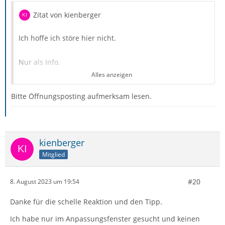
Zitat von kienberger
Ich hoffe ich störe hier nicht.
Nur als Info.
Alles anzeigen
Ich habe auf einen Testrechner Th - Version 115.1.0
Bitte Öffnungsposting aufmerksam lesen.
Build-ID 20230731171153 nackt installiert und
allow_html_temp-8.2 eingerichtet.
kienberger
Mitglied
Leider fehlt das Button und kann deshalb nicht genutzt
werden.
#20
8. August 2023 um 19:54
M.f.G.
Danke für die schelle Reaktion und den Tipp.
Ich habe nur im Anpassungsfenster gesucht und keinen