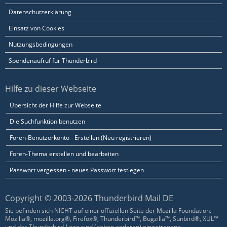
Datenschutzerklärung
Einsatz von Cookies
Nutzungsbedingungen
Spendenaufruf für Thunderbird
Hilfe zu dieser Webseite
Übersicht der Hilfe zur Webseite
Die Suchfunktion benutzen
Foren-Benutzerkonto - Erstellen (Neu registrieren)
Foren-Thema erstellen und bearbeiten
Passwort vergessen - neues Passwort festlegen
Copyright © 2003-2026 Thunderbird Mail DE
Sie befinden sich NICHT auf einer offiziellen Seite der Mozilla Foundation.
Mozilla®, mozilla.org®, Firefox®, Thunderbird™, Bugzilla™, Sunbird®, XUL™
und das Thunderbird-Logo sind (neben anderen) eingetragene