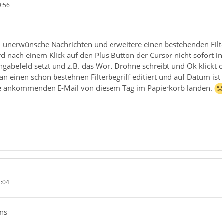
9:56
ich unerwünsche Nachrichten und erweitere einen bestehenden Filt
d nach einem Klick auf den Plus Button der Cursor nicht sofort 
ingabefeld setzt und z.B. das Wort
D
rohne schreibt und Ok klickt 
an einen schon bestehnen Filterbegriff editiert und auf Datum is
le ankommenden E-Mail von diesem Tag im Papierkorb landen.
1:04
ins