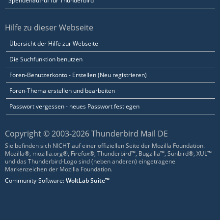
Spendenaufruf für Thunderbird
Hilfe zu dieser Webseite
Übersicht der Hilfe zur Webseite
Die Suchfunktion benutzen
Foren-Benutzerkonto - Erstellen (Neu registrieren)
Foren-Thema erstellen und bearbeiten
Passwort vergessen - neues Passwort festlegen
Copyright © 2003-2026 Thunderbird Mail DE
Sie befinden sich NICHT auf einer offiziellen Seite der Mozilla Foundation.
Mozilla®, mozilla.org®, Firefox®, Thunderbird™, Bugzilla™, Sunbird®, XUL™
und das Thunderbird-Logo sind (neben anderen) eingetragene
Markenzeichen der Mozilla Foundation.
Community-Software:
WoltLab Suite™