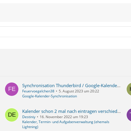
Synchronisation Thunderbird / Google-Kalender funktioniert nur in eine Richtung (Google ► TB)
Feuervoegelchen38
5. August 2023 um 20:22
Google-Kalender-Synchronisation
Kalender schon 2 mal nach eintragen verschiedener TErmine an verschiedenen Rechnern gelöscht
Destiniy
16. November 2022 um 19:23
Kalender, Termin- und Aufgabenverwaltung (ehemals
Lightning)