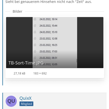
Sieht bei genauerem Hinsehen nicht nach "Zeit" aus.
Bilder
TB-Sort-Time.JPG
27,18 kB
183 × 692
QuixX
Mitglied