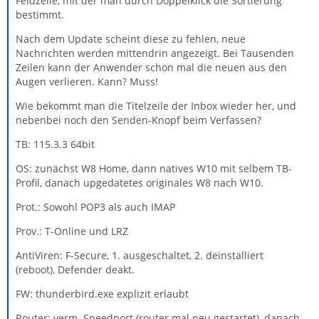
Feldzeile, mit der man durch Doppelklick die Sortierung
bestimmt.
Nach dem Update scheint diese zu fehlen, neue
Nachrichten werden mittendrin angezeigt. Bei Tausenden
Zeilen kann der Anwender schon mal die neuen aus den
Augen verlieren. Kann? Muss!
Wie bekommt man die Titelzeile der Inbox wieder her, und
nebenbei noch den Senden-Knopf beim Verfassen?
TB: 115.3.3 64bit
OS: zunächst W8 Home, dann natives W10 mit selbem TB-
Profil, danach upgedatetes originales W8 nach W10.
Prot.: Sowohl POP3 als auch IMAP
Prov.: T-Online und LRZ
AntiViren: F-Secure, 1. ausgeschaltet, 2. deinstalliert
(reboot), Defender deakt.
FW: thunderbird.exe explizit erlaubt
Router: verm. Speedport (router mal neu gestartet), danach