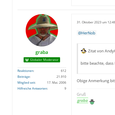
31. Oktober 2023 um 12:4
HerNob
Zitat von Andy
graba
Globaler Moderator
bitte beachte, das
Reaktionen
612
Beiträge
21.910
Obige Anmerkung bit
Mitglied seit
17. Mai. 2006
Hilfreiche Antworten
9
Gruß
graba