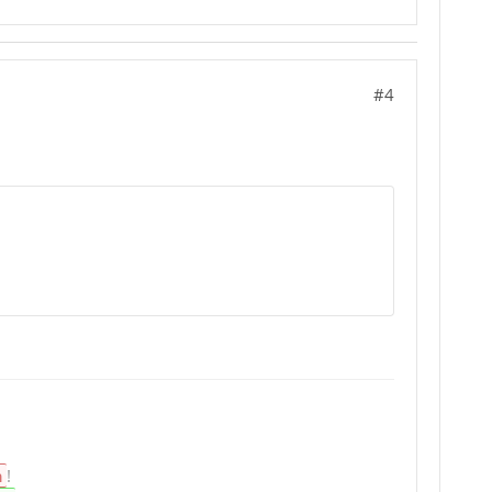
#4
n
!