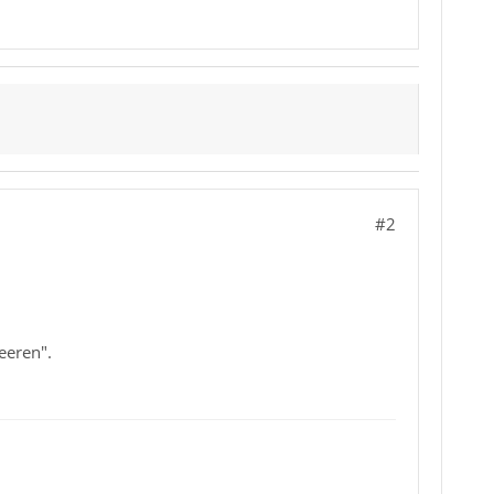
#2
eeren".