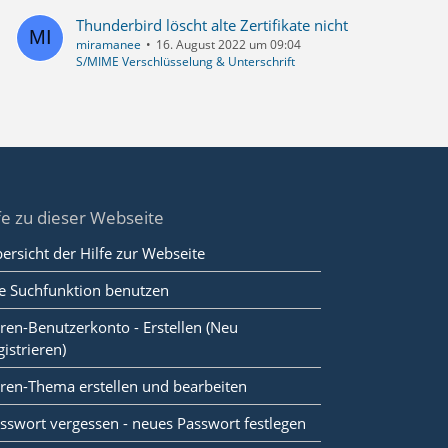
Thunderbird löscht alte Zertifikate nicht
miramanee
16. August 2022 um 09:04
S/MIME Verschlüsselung & Unterschrift
fe zu dieser Webseite
ersicht der Hilfe zur Webseite
e Suchfunktion benutzen
ren-Benutzerkonto - Erstellen (Neu
gistrieren)
ren-Thema erstellen und bearbeiten
sswort vergessen - neues Passwort festlegen