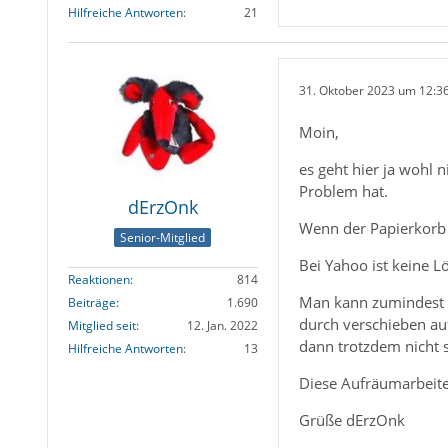
Hilfreiche Antworten
21
31. Oktober 2023 um 12:3
Moin,
es geht hier ja wohl 
Problem hat.
dErzOnk
Wenn der Papierkorb 
Senior-Mitglied
Bei Yahoo ist keine L
Reaktionen
814
Man kann zumindest v
Beiträge
1.690
durch verschieben auf
Mitglied seit
12. Jan. 2022
dann trotzdem nicht 
Hilfreiche Antworten
13
Diese Aufräumarbeiten
Grüße dErzOnk