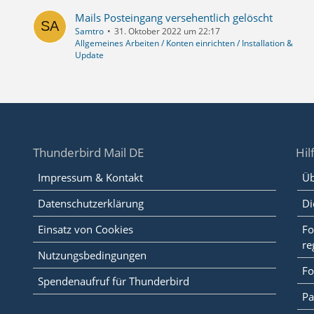
Mails Posteingang versehentlich gelöscht
Samtro
31. Oktober 2022 um 22:17
Allgemeines Arbeiten / Konten einrichten / Installation &
Update
Thunderbird Mail DE
Hil
Impressum & Kontakt
Üb
Datenschutzerklärung
Di
Einsatz von Cookies
Fo
re
Nutzungsbedingungen
Fo
Spendenaufruf für Thunderbird
Pa