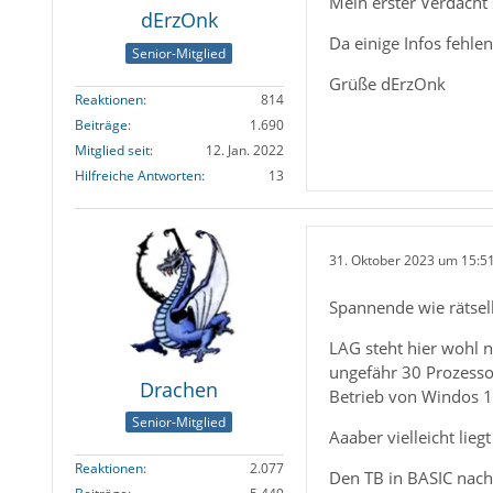
Mein erster Verdacht 
dErzOnk
Da einige Infos fehle
Senior-Mitglied
Grüße dErzOnk
Reaktionen
814
Beiträge
1.690
Mitglied seit
12. Jan. 2022
Hilfreiche Antworten
13
31. Oktober 2023 um 15:5
Spannende wie rätselh
LAG steht hier wohl ni
ungefähr 30 Prozessor
Drachen
Betrieb von Windos 10
Senior-Mitglied
Aaaber vielleicht lie
Reaktionen
2.077
Den TB in BASIC nachz