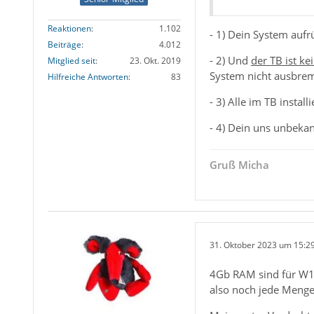
Reaktionen
1.102
- 1) Dein System aufr
Beiträge
4.012
- 2) Und
der
TB ist k
Mitglied seit
23. Okt. 2019
System nicht ausbrem
Hilfreiche Antworten
83
- 3) Alle im TB insta
- 4) Dein uns unbeka
Gruß Micha
31. Oktober 2023 um 15:2
4Gb RAM sind für W10
also noch jede Menge