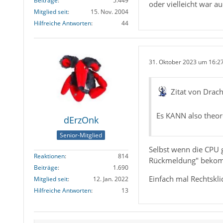
Beiträge
5.449
oder vielleicht war a
Mitglied seit
15. Nov. 2004
Hilfreiche Antworten
44
31. Oktober 2023 um 16:2
Zitat von Drac
Es KANN also theore
dErzOnk
Senior-Mitglied
Selbst wenn die CPU g
Reaktionen
814
Rückmeldung" bekomme
Beiträge
1.690
Einfach mal Rechtskli
Mitglied seit
12. Jan. 2022
Hilfreiche Antworten
13