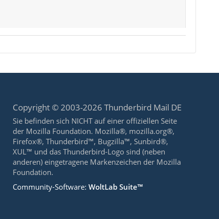
Copyright © 2003-2026 Thunderbird Mail DE
Sie befinden sich NICHT auf einer offiziellen Seite
der Mozilla Foundation. Mozilla®, mozilla.org®,
Firefox®, Thunderbird™, Bugzilla™, Sunbird®,
XUL™ und das Thunderbird-Logo sind (neben
anderen) eingetragene Markenzeichen der Mozilla
Foundation.
Community-Software:
WoltLab Suite™