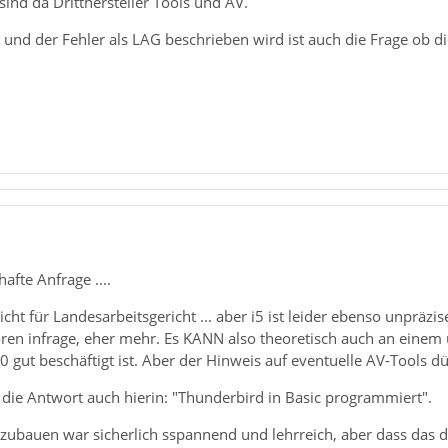
sind da Dritthersteller Tools und AV.
n und der Fehler als LAG beschrieben wird ist auch die Frage ob d
1
afte Anfrage ....
cht für Landesarbeitsgericht ... aber i5 ist leider ebenso unpräzi
en infrage, eher mehr. Es KANN also theoretisch auch an einem u
 gut beschäftigt ist. Aber der Hinweis auf eventuelle AV-Tools dür
gt die Antwort auch hierin: "Thunderbird in Basic programmiert".
ubauen war sicherlich sspannend und lehrreich, aber dass das dann