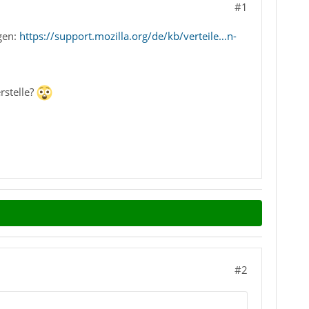
#1
gen:
https://support.mozilla.org/de/kb/verteile…n-
rstelle?
#2