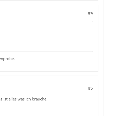
#4
genprobe.
#5
 ist alles was ich brauche.