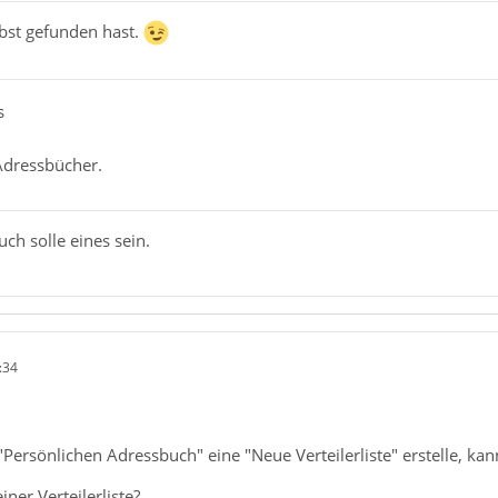
lbst gefunden hast.
s
Adressbücher.
ch solle eines sein.
:34
ersönlichen Adressbuch" eine "Neue Verteilerliste" erstelle, kan
iner Verteilerliste?