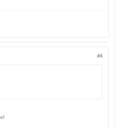
#8
es?