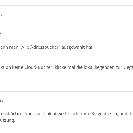
27
s
wenn man "Alle Adressbücher" ausgewählt hat
nktion keine Cloud-Bücher, klicke mal die lokal liegenden zur Ge
35
essbücher. Aber auch nicht weiter schlimm. So geht es ja, und das
tützung.