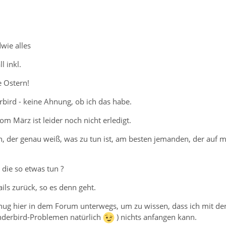
wie alles
l inkl.
e Ostern!
rbird - keine Ahnung, ob ich das habe.
om März ist leider noch nicht erledigt.
n, der genau weiß, was zu tun ist, am besten jemanden, der au
 die so etwas tun ?
ls zurück, so es denn geht.
enug hier in dem Forum unterwegs, um zu wissen, dass ich mit den
nderbird-Problemen natürlich
) nichts anfangen kann.