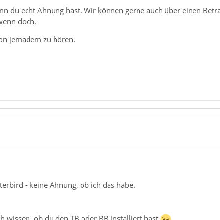
nn du echt Ahnung hast. Wir können gerne auch über einen Betrag
wenn doch.
on jemadem zu hören.
terbird - keine Ahnung, ob ich das habe.
och wissen, ob du den TB oder BB installiert hast