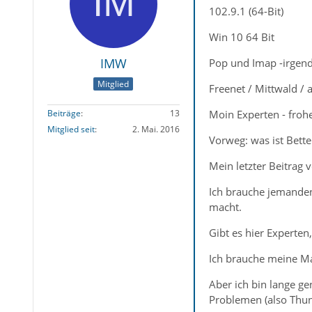
102.9.1 (64-Bit)
Win 10 64 Bit
IMW
Pop und Imap -irgend
Mitglied
Freenet / Mittwald / al
Moin Experten - froh
Beiträge
13
Mitglied seit
2. Mai. 2016
Vorweg: was ist Bette
Mein letzter Beitrag v
Ich brauche jemande
macht.
Gibt es hier Experten,
Ich brauche meine Mai
Aber ich bin lange g
Problemen (also Thu