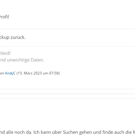
rofil
ackup zurück.
tleid!
ind unwichtige Daten.
von
AndyC
(
15. März 2023 um 07:58
)
nd alle noch da. Ich kann über Suchen gehen und finde auch die Ma