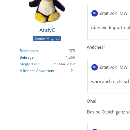
Zitat von IMW
über ein Importtoo
AndyC
Senior-Mitglied
Welches?
Reaktionen
975
Beiträge
1.566
Mitglied seit
21. Mai. 2012
Zitat von IMW
Hilfreiche Antworten
21
wäre auch nicht sch
Oha!
Das beißt sich ganz s