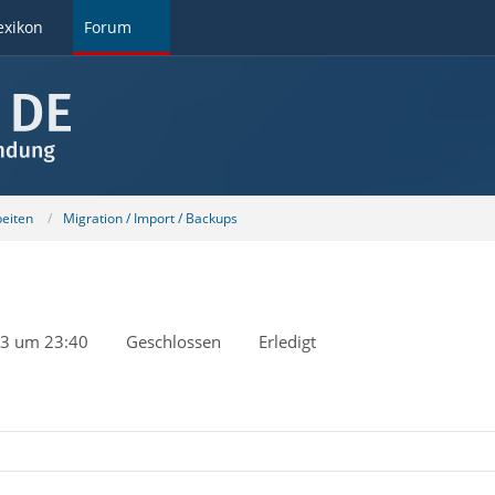
exikon
Forum
beiten
Migration / Import / Backups
23 um 23:40
Geschlossen
Erledigt