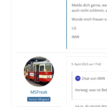
Melde dich gerne, we
auch nicht schlimm, 
Würde mich freuen v
LG
IMW
9. April 2023 um 17:42
Zitat von IMW
Vorweg: was ist Bet
MSFreak
Senior-Mitglied
... na ja, du musst d