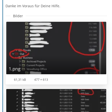
Danke im Voraus für Deine Hilfe.
Bilder
1.png
61,31 kB
477 × 613