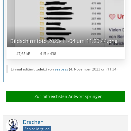
Bildschirmfoto 2023-11-04 um 11.25.44.png
47,65 kB
415 × 438
Einmal editiert, zuletzt von
seabass
(
4. November 2023 um 11:34
)
Zur hilfreichsten Antwort springen
Drachen
Senior-Mitglied