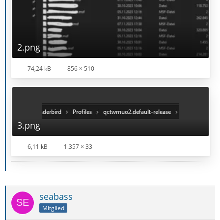
2.png
74,24 kB
856 × 510
3.png
6,11 kB
1.357 × 33
seabass
Mitglied