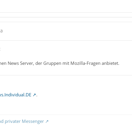
53
t
inen News Server, der Gruppen mit Mozilla-Fragen anbietet.
s.Individual.DE
.
nd privater Messenger