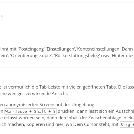
14
t
innt mit 'Posteingang','Einstellungen','Konteneinstellungen. Dann
ein', 'Orientierungskopie', 'Rückerstattungsbeleg' usw. Hinter di
ist vermutlich die Tab-Leiste mit vielen geöffneten Tabs. Die lass
ine weniger verwirrende Ansicht.
inen anonymisierten Screenshot der Umgebung.
on
drücken, dann lässt sich ein Ausschn
Win-Taste + Shift + S
lte erfasst worden sein, dann den Inhalt der Zwischenablage in ei
lich machen, Kopieren und hier, wo Dein Cursor steht, mit
Strg 