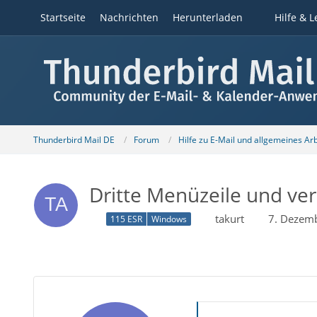
Startseite
Nachrichten
Herunterladen
Hilfe & L
Thunderbird Mail DE
Forum
Hilfe zu E-Mail und allgemeines Ar
Dritte Menüzeile und ver
takurt
7. Dezem
115 ESR
Windows