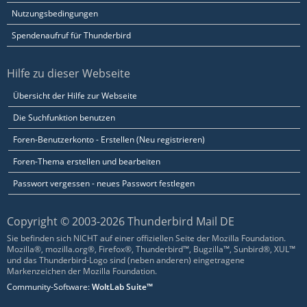
Nutzungsbedingungen
Spendenaufruf für Thunderbird
Hilfe zu dieser Webseite
Übersicht der Hilfe zur Webseite
Die Suchfunktion benutzen
Foren-Benutzerkonto - Erstellen (Neu registrieren)
Foren-Thema erstellen und bearbeiten
Passwort vergessen - neues Passwort festlegen
Copyright © 2003-2026 Thunderbird Mail DE
Sie befinden sich NICHT auf einer offiziellen Seite der Mozilla Foundation.
Mozilla®, mozilla.org®, Firefox®, Thunderbird™, Bugzilla™, Sunbird®, XUL™
und das Thunderbird-Logo sind (neben anderen) eingetragene
Markenzeichen der Mozilla Foundation.
Community-Software:
WoltLab Suite™