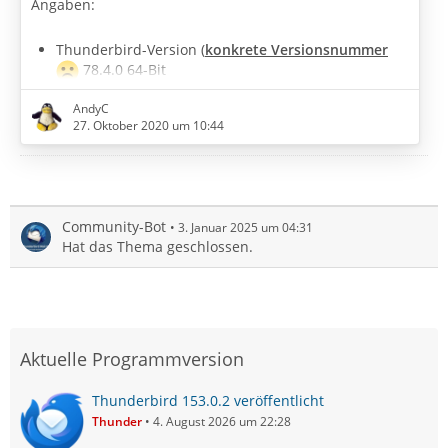
Angaben:
Thunderbird-Version (
konkrete Versionsnummer
78.4.0 64-Bit
Betriebssystem + Version: Linux und Windows 10
AndyC
Kontenart (POP / IMAP): sowohl IMAP und POP
27. Oktober 2020 um 10:44
gemischt, als auch nur IMAP
Hallo,
nach meiner Forensuche habe einen Beitrag gefunden
Community-Bot
3. Januar 2025 um 04:31
in welchem das Problem schon mal angesprochen
Hat das Thema geschlossen.
wurde, scheinbar gab es da aber keine Lösung.
Globale Suche: In Ergebnissen immer derselbe
Empfänger
Aktuelle Programmversion
Habe eben per Zufall dieses Phänomen festgestellt, als
ich…
Thunderbird 153.0.2 veröffentlicht
Thunder
4. August 2026 um 22:28