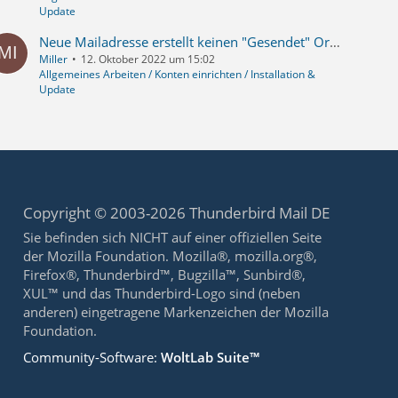
Update
Neue Mailadresse erstellt keinen "Gesendet" Ordner
Miller
12. Oktober 2022 um 15:02
Allgemeines Arbeiten / Konten einrichten / Installation &
Update
Copyright © 2003-2026 Thunderbird Mail DE
Sie befinden sich NICHT auf einer offiziellen Seite
der Mozilla Foundation. Mozilla®, mozilla.org®,
Firefox®, Thunderbird™, Bugzilla™, Sunbird®,
XUL™ und das Thunderbird-Logo sind (neben
anderen) eingetragene Markenzeichen der Mozilla
Foundation.
Community-Software:
WoltLab Suite™