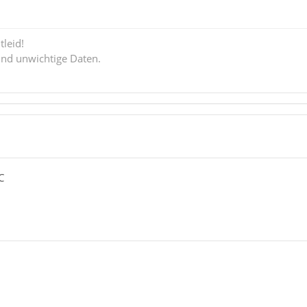
tleid!
ind unwichtige Daten.
C