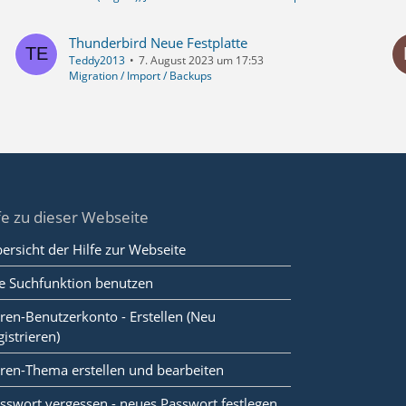
Thunderbird Neue Festplatte
Teddy2013
7. August 2023 um 17:53
Migration / Import / Backups
fe zu dieser Webseite
ersicht der Hilfe zur Webseite
e Suchfunktion benutzen
ren-Benutzerkonto - Erstellen (Neu
gistrieren)
ren-Thema erstellen und bearbeiten
sswort vergessen - neues Passwort festlegen