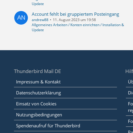
Update
Account fehlt bei gruppiertem Posteingang
andrew88
11. August 2023 um 19:58
Allgemeines Arbeiten / Konten einrichten / Installation &
Update
Thunderbird Mail DE
Hil
Impressum & Kontakt
Üb
Datenschutzerklärung
Di
Einsatz von Cookies
Fo
re
Nutzungsbedingungen
Fo
Spendenaufruf für Thunderbird
Pa