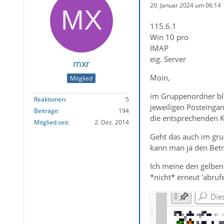
20. Januar 2024 um 06:14
115.6.1
Win 10 pro
IMAP
eig. Server
mxr
Moin,
Mitglied
im Gruppenordner ble
Reaktionen
5
jeweiligen Posteingan
Beiträge
194
die entsprechenden K
Mitglied seit
2. Dez. 2014
Geht das auch im grup
kann man ja den Betre
Ich meine den gelben 
*nicht* erneut 'abrufe