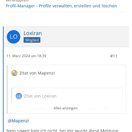
Profil-Manager - Profile verwalten, erstellen und löschen
Loxiran
Mitglied
#11
11. März 2024 um 18:39
Zitat von Mapenzi
Zitat von Loxiran
Alles anzeigen
Genau, Bitdefener hat mir angegeben, dass ich
Trojaner hätte.
Mapenzi
Nein soweit kam ich nicht, bei mir wurde diese Meldung: