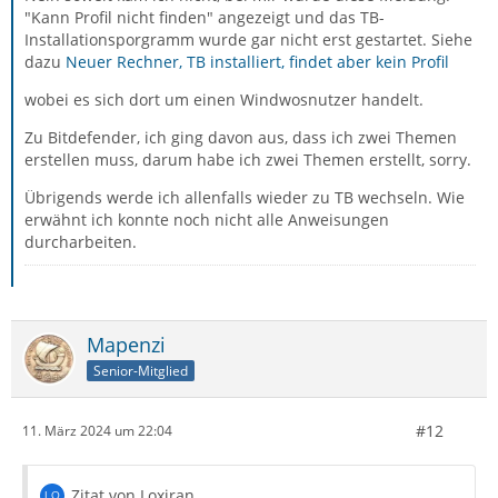
"Kann Profil nicht finden" angezeigt und das TB-
Leider hast du für das selbe Problem gleichzeitig zwei
Installationsporgramm wurde gar nicht erst gestartet. Siehe
Themen eröffnet: dieses hier und noch ein weiteres
dazu
Neuer Rechner, TB installiert, findet aber kein Profil
unter
RE: Bitdefender Virus Scanner Trojaner
wobei es sich dort um einen Windwosnutzer handelt.
Das ist leider für die Helfer nicht sonderlich hilfreich!
Zu Bitdefender, ich ging davon aus, dass ich zwei Themen
erstellen muss, darum habe ich zwei Themen erstellt, sorry.
Übrigends werde ich allenfalls wieder zu TB wechseln. Wie
Zitat von Loxiran
erwähnt ich konnte noch nicht alle Anweisungen
durcharbeiten.
Als ich dann Thunderbird neu installieren wollte,
ging dies nicht mehr, die Installation fragt ständig
nach einem neuen Profil.
Mapenzi
Senior-Mitglied
Ich vermute stark, dass du jetzt die Termini "Profil" und
"Konto" verwechselst.
#12
11. März 2024 um 22:04
Da du offenbar den alten Anwendungsordner
"Thunderbird" in der User-Library gelöscht hast, erstellt
TB beim nächsten Start einen neuen mit einem
Zitat von Loxiran