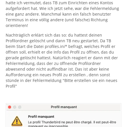
kopieren und im neuen Ordner Thunderbird in den
hatte ich vermutet, dass TB zum Einrichten eines Kontos
Ordner "Profiles" einfügen. Danach den TB Profil-
aufgefordert hat. Wie ich jetzt sehe, war die Fehlermeldung
Manager starten, ein neues Profil erstellen und mit dem
eine ganz andere. Manchmal kann ein falsch benutzter
aus dem Backup eingefügten alten Profilordner
Terminus in eine völlig andere (und falsche) Richtung
verknüpfen
orientieren!
Profil-Manager - Profile verwalten, erstellen und löschen
Nachträglich erklärt sich das so: du hattest deinen
Profilordner gelöscht und dann TB neu gestartet. Da TB
beim Start die Datei profiles.ini* befragt, welches Profil er
öffnen soll, erhielt er die Info das Profil zu öffnen, das du
gerade gelöscht hattest. Natürlich reagiert er dann mit der
Fehlermeldung, dass der zu öffnende Profilordner
abwesend oder nicht auffindbar ist. Das ist aber keine
Aufforderung ein neues Profil zu erstellen , denn sonst
stünde in der Fehlermeldung "Bitte erstellen sie ein neues
Profil"