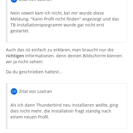
jungfräulichen Profil darin. Es ist dann also völlig
normal, dass er beim Öffnen das folgenden Fenster
Nein soweit kam ich nicht, bei mir wurde diese
"Konto einrichten" anzeigt und zum "Einrichten einer
Meldung: "Kann Profil nicht finden" angezeigt und das
bestehenden E-Mailadresse auffordert:
TB-Installationsporgramm wurde gar nicht erst
gestartet.
Auch das ist einfach zu erklären, man braucht nur die
richtigen
Informationen. denn deinen Bildschirrm können
wir ja nicht sehen!
Da du geschrieben hattest...
Zitat von Loxiran
Als ich dann Thunderbird neu installieren wollte, ging
dies nicht mehr, die Installation fragt ständig nach
Du solltest jetzt in deinem Profil-Backup von
einem neuen Profil.
TimeMachine wie in meinem ersten Screenshot in #2
gezeigt zu dem alten Profilordner navigieren, ihn