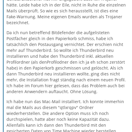
hätte. Leide habe ich in der Eile, nicht in Ruhe die einzelnen
Mails überprüft. So wie es sich herausstellt, ist dies eine
Fake-Warnung. Meine eigenen Emails wurden als Trojaner
bezeichnet.
Da ich nun betreffend Bitdefender die aufgelisteten
Postfächer gleich in den Papierkorb schmiss, habe ich
tatsächlich den Postausgang vernichtet. Der erschien nicht
mehr auf Thunderbird. So wollte ich Thunderbird neu
installieren und habe den Thunderbird inkl. aktuellen
Profilordner (als denProfilodner den ich ja eh schon zerstört
habe) in den Papierkorb geschmissen und gelöscht. Als ich
dann Thunderbird neu installieren wollte, ging dies nicht
mehr, die Installation fragt ständig nach einem neuen Profil.
Ich habe im Forum hier gelesen, dass das Problem auch bei
anderen Anwendern auftaucht. Ohne Lösung.
Ich habe nun das Mac-Mail installiert. Ich konnte immerhin
mal die Mails aus diesem "qtlxrqpv" Ordner
wiederherstellen. Die andere Option muss ich noch
durchspielen, hatte aber noch keine Kapazität dazu.
Allenfalls kann ich dann den Thunderbird mit den
gesicherten Daten von Time Machine wieder herstellen