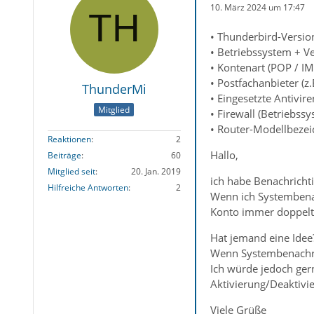
10. März 2024 um 17:47
• Thunderbird-Version
• Betriebssystem + V
• Kontenart (POP / IM
• Postfachanbieter (
ThunderMi
• Eingesetzte Antivir
Mitglied
• Firewall (Betriebss
• Router-Modellbezei
Reaktionen
2
Hallo,
Beiträge
60
Mitglied seit
20. Jan. 2019
ich habe Benachrichti
Hilfreiche Antworten
2
Wenn ich Systembenac
Konto immer doppelt 
Hat jemand eine Idee
Wenn Systembenachrich
Ich würde jedoch ger
Aktivierung/Deaktivi
Viele Grüße