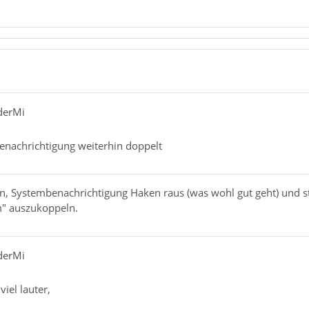
derMi
nachrichtigung weiterhin doppelt
nn, Systembenachrichtigung Haken raus (was wohl gut geht) und s
m" auszukoppeln.
derMi
viel lauter,