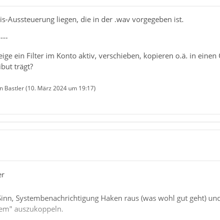
is-Aussteuerung liegen, die in der .wav vorgegeben ist.
----
ige ein Filter im Konto aktiv, verschieben, kopieren o.ä. in einen 
but trägt?
n Bastler (
10. März 2024 um 19:17
)
er
 Sinn, Systembenachrichtigung Haken raus (was wohl gut geht) un
stem" auszukoppeln.