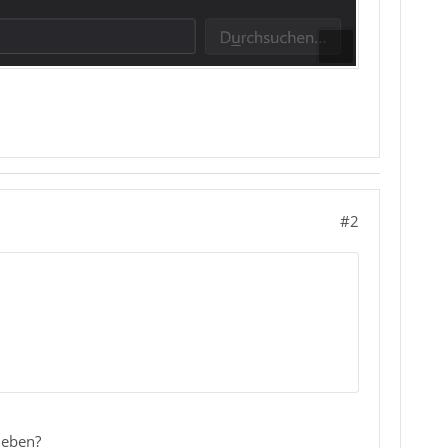
#2
heben?