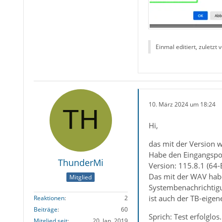
Einmal editiert, zuletzt 
10. März 2024 um 18:24
Hi,
das mit der Version 
Habe den Eingangspost
ThunderMi
Version: 115.8.1 (64-B
Das mit der WAV habe 
Mitglied
Systembenachrichtigu
ist auch der TB-eigen
Reaktionen
2
Beiträge
60
Sprich: Test erfolglo
Mitglied seit
20. Jan. 2019