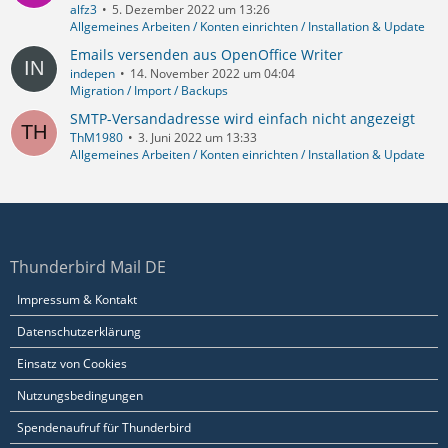
alfz3
5. Dezember 2022 um 13:26
Allgemeines Arbeiten / Konten einrichten / Installation & Update
Emails versenden aus OpenOffice Writer
indepen
14. November 2022 um 04:04
Migration / Import / Backups
SMTP-Versandadresse wird einfach nicht angezeigt
ThM1980
3. Juni 2022 um 13:33
Allgemeines Arbeiten / Konten einrichten / Installation & Update
Thunderbird Mail DE
Impressum & Kontakt
Datenschutzerklärung
Einsatz von Cookies
Nutzungsbedingungen
Spendenaufruf für Thunderbird